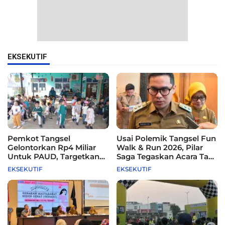
EKSEKUTIF
Pemkot Tangsel
Usai Polemik Tangsel Fun
Gelontorkan Rp4 Miliar
Walk & Run 2026, Pilar
Untuk PAUD, Targetkan
Saga Tegaskan Acara Tak
115 Sekolah
Difasilitasi Pemkot
EKSEKUTIF
EKSEKUTIF