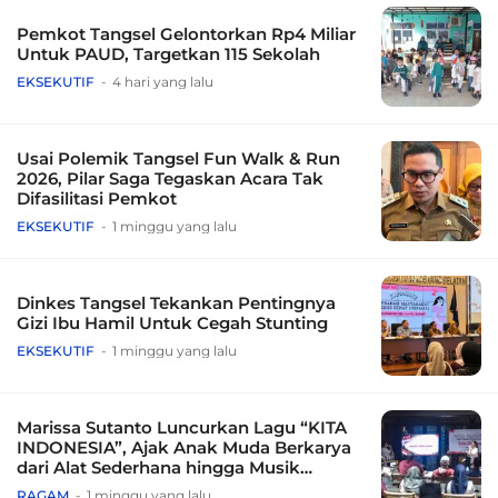
Pemkot Tangsel Gelontorkan Rp4 Miliar
Untuk PAUD, Targetkan 115 Sekolah
EKSEKUTIF
4 hari yang lalu
Usai Polemik Tangsel Fun Walk & Run
2026, Pilar Saga Tegaskan Acara Tak
Difasilitasi Pemkot
EKSEKUTIF
1 minggu yang lalu
Dinkes Tangsel Tekankan Pentingnya
Gizi Ibu Hamil Untuk Cegah Stunting
EKSEKUTIF
1 minggu yang lalu
Marissa Sutanto Luncurkan Lagu “KITA
INDONESIA”, Ajak Anak Muda Berkarya
dari Alat Sederhana hingga Musik
Tradisional
RAGAM
1 minggu yang lalu