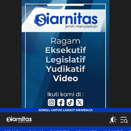
siarnitas
Jernih Menyiarkan