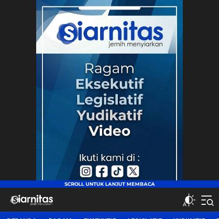
siarnitas
Jernih Menyiarkan