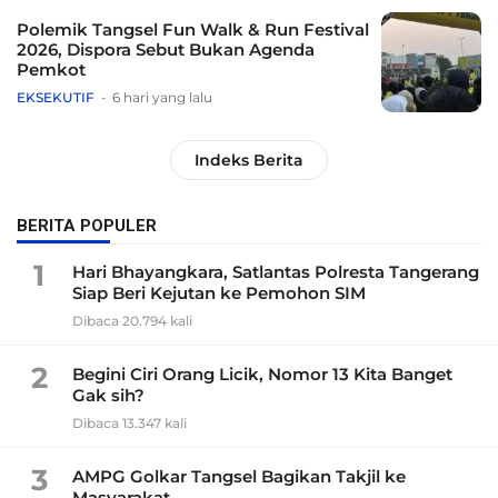
Polemik Tangsel Fun Walk & Run Festival
2026, Dispora Sebut Bukan Agenda
Pemkot
EKSEKUTIF
6 hari yang lalu
Indeks Berita
BERITA POPULER
1
Hari Bhayangkara, Satlantas Polresta Tangerang
Siap Beri Kejutan ke Pemohon SIM
Dibaca 20.794 kali
2
Begini Ciri Orang Licik, Nomor 13 Kita Banget
Gak sih?
Dibaca 13.347 kali
3
AMPG Golkar Tangsel Bagikan Takjil ke
Masyarakat