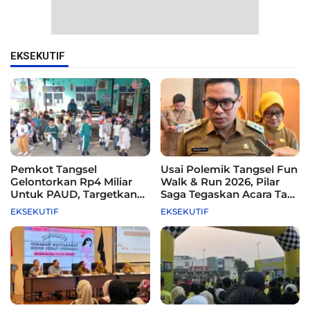
EKSEKUTIF
Pemkot Tangsel
Usai Polemik Tangsel Fun
Gelontorkan Rp4 Miliar
Walk & Run 2026, Pilar
Untuk PAUD, Targetkan
Saga Tegaskan Acara Tak
115 Sekolah
Difasilitasi Pemkot
EKSEKUTIF
EKSEKUTIF