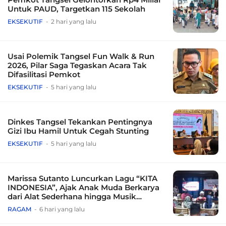
Untuk PAUD, Targetkan 115 Sekolah
EKSEKUTIF
2 hari yang lalu
Usai Polemik Tangsel Fun Walk & Run
2026, Pilar Saga Tegaskan Acara Tak
Difasilitasi Pemkot
EKSEKUTIF
5 hari yang lalu
Dinkes Tangsel Tekankan Pentingnya
Gizi Ibu Hamil Untuk Cegah Stunting
EKSEKUTIF
5 hari yang lalu
Marissa Sutanto Luncurkan Lagu “KITA
INDONESIA”, Ajak Anak Muda Berkarya
dari Alat Sederhana hingga Musik
Tradisional
RAGAM
6 hari yang lalu