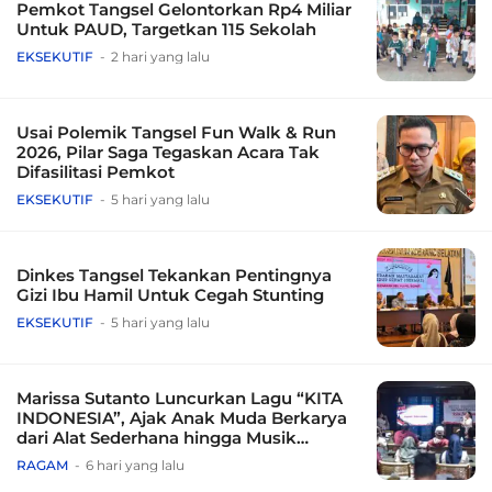
Pemkot Tangsel Gelontorkan Rp4 Miliar
Untuk PAUD, Targetkan 115 Sekolah
EKSEKUTIF
2 hari yang lalu
Usai Polemik Tangsel Fun Walk & Run
2026, Pilar Saga Tegaskan Acara Tak
Difasilitasi Pemkot
EKSEKUTIF
5 hari yang lalu
Dinkes Tangsel Tekankan Pentingnya
Gizi Ibu Hamil Untuk Cegah Stunting
EKSEKUTIF
5 hari yang lalu
Marissa Sutanto Luncurkan Lagu “KITA
INDONESIA”, Ajak Anak Muda Berkarya
dari Alat Sederhana hingga Musik
Tradisional
RAGAM
6 hari yang lalu