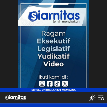
siarnitas
Jernih Menyiarkan