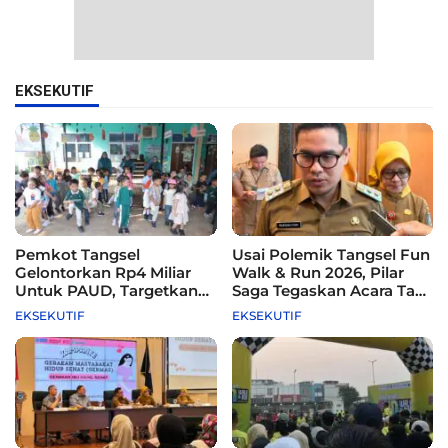
EKSEKUTIF
Pemkot Tangsel
Usai Polemik Tangsel Fun
Gelontorkan Rp4 Miliar
Walk & Run 2026, Pilar
Untuk PAUD, Targetkan
Saga Tegaskan Acara Tak
115 Sekolah
Difasilitasi Pemkot
EKSEKUTIF
EKSEKUTIF