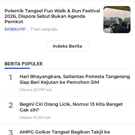
Polemik Tangsel Fun Walk & Run Festival
2026, Dispora Sebut Bukan Agenda
Pemkot
EKSEKUTIF
7 hari yang lalu
Indeks Berita
BERITA POPULER
1
Hari Bhayangkara, Satlantas Polresta Tangerang
Siap Beri Kejutan ke Pemohon SIM
Dibaca 20.797 kali
2
Begini Ciri Orang Licik, Nomor 13 Kita Banget
Gak sih?
Dibaca 13.347 kali
3
AMPG Golkar Tangsel Bagikan Takjil ke