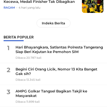
Kecewa, Medali Finisher Tak Dibagikan
RAGAM
4 hari yang lalu
Indeks Berita
BERITA POPULER
1
Hari Bhayangkara, Satlantas Polresta Tangerang
Siap Beri Kejutan ke Pemohon SIM
Dibaca 20.787 kali
2
Begini Ciri Orang Licik, Nomor 13 Kita Banget
Gak sih?
Dibaca 13.345 kali
3
AMPG Golkar Tangsel Bagikan Takjil ke
Masyarakat
Dibaca 11.899 kali