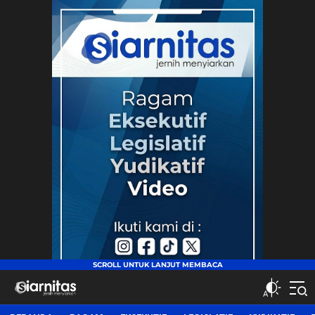
siarnitas
Jernih Menyiarkan