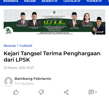
BERANDA
RAGAM
EKSEKUTIF
LEGISLATIF
YUDIKATIF
Beranda
Yudikatif
Kejari Tangsel Terima Penghargaan
dari LPSK
22 Maret, 2022 19:27
Bambang Febrianto
Tim Redaksi
0