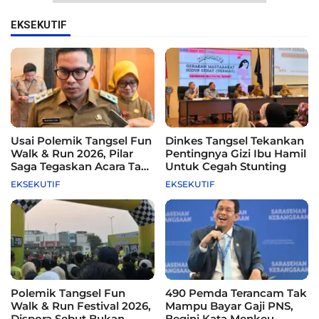
EKSEKUTIF
Usai Polemik Tangsel Fun
Dinkes Tangsel Tekankan
Walk & Run 2026, Pilar
Pentingnya Gizi Ibu Hamil
Saga Tegaskan Acara Tak
Untuk Cegah Stunting
Difasilitasi Pemkot
EKSEKUTIF
EKSEKUTIF
Polemik Tangsel Fun
490 Pemda Terancam Tak
Walk & Run Festival 2026,
Mampu Bayar Gaji PNS,
Dispora Sebut Bukan
Begini Kata Menkeu