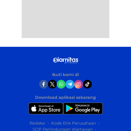
Ikuti kami di
Download aplikasi sekarang
Redaksi
Kode Etik Perusahaan
SOP Perlindungan Wartawan