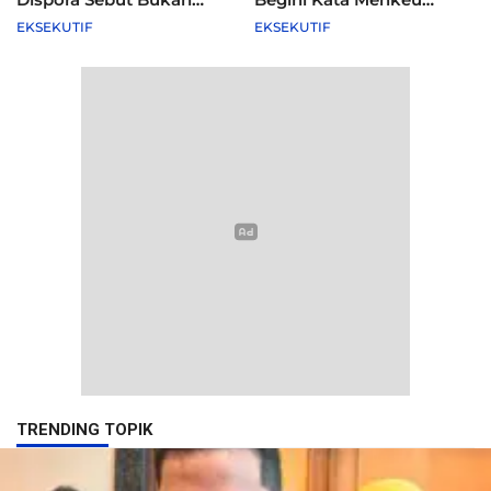
Agenda Pemkot
Purbaya
EKSEKUTIF
EKSEKUTIF
TRENDING TOPIK