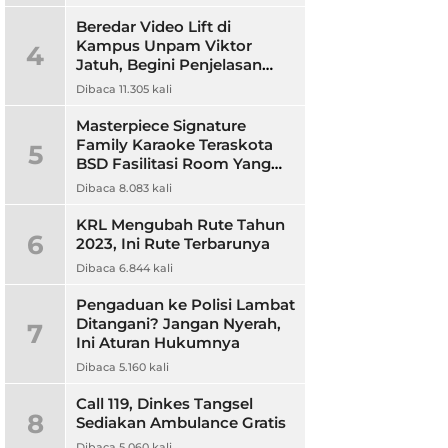
Beredar Video Lift di
Kampus Unpam Viktor
4
Jatuh, Begini Penjelasan
Rektor Unpam
Dibaca 11.305 kali
Masterpiece Signature
Family Karaoke Teraskota
5
BSD Fasilitasi Room Yang
Nyaman dan Harga
Dibaca 8.083 kali
Terjangkau
KRL Mengubah Rute Tahun
6
2023, Ini Rute Terbarunya
Dibaca 6.844 kali
Pengaduan ke Polisi Lambat
Ditangani? Jangan Nyerah,
7
Ini Aturan Hukumnya
Dibaca 5.160 kali
Call 119, Dinkes Tangsel
8
Sediakan Ambulance Gratis
Dibaca 5.060 kali