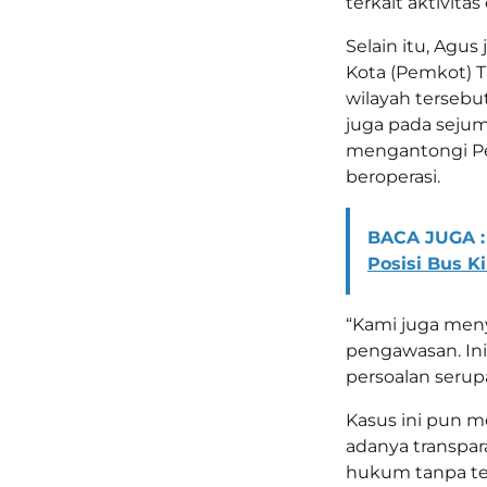
terkait aktivita
Selain itu, Ag
Kota (Pemkot) T
wilayah tersebu
juga pada seju
mengantongi P
beroperasi.
BACA JUGA :
Posisi Bus K
“Kami juga men
pengawasan. Ini 
persoalan serupa
Kasus ini pun m
adanya transpa
hukum tanpa teb