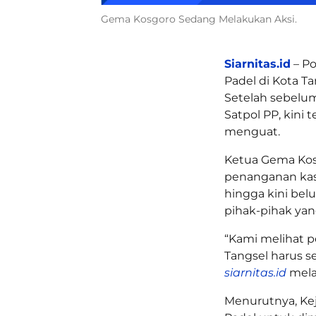
Gema Kosgoro Sedang Melakukan Aksi.
Siarnitas.id
– Po
Padel di Kota T
Setelah sebelu
Satpol PP, kini
menguat.
Ketua Gema Kos
penanganan kasus
hingga kini be
pihak-pihak yang
“Kami melihat p
Tangsel harus s
siarnitas.id
mela
Menurutnya, Kej