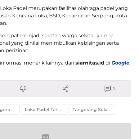
 Loka Padel merupakan fasilitas olahraga padel yang
wasan Kencana Loka, BSD, Kecamatan Serpong, Kota
an.
sempat menjadi sorotan warga sekitar karena
sional yang dinilai menimbulkan kebisingan serta
n perizinan.
informasi menarik lainnya dari
siarnitas.id
di
Google
0
Gema Kosgoro Tangsel
Loka Padel Tangsel
Tangerang Selatan