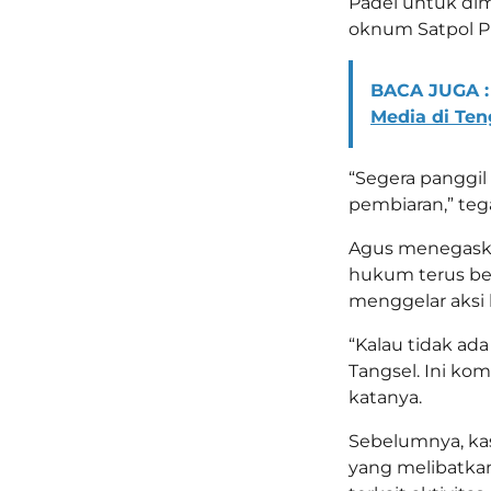
Padel untuk dim
oknum Satpol P
BACA JUGA :
Media di Te
“Segera panggil
pembiaran,” teg
Agus menegaskan
hukum terus ber
menggelar aksi 
“Kalau tidak ada
Tangsel. Ini ko
katanya.
Sebelumnya, kas
yang melibatka