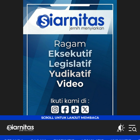
siarnitas
Jernih Menyiarkan