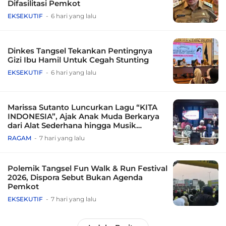
Difasilitasi Pemkot
EKSEKUTIF
6 hari yang lalu
Dinkes Tangsel Tekankan Pentingnya
Gizi Ibu Hamil Untuk Cegah Stunting
EKSEKUTIF
6 hari yang lalu
Marissa Sutanto Luncurkan Lagu “KITA
INDONESIA”, Ajak Anak Muda Berkarya
dari Alat Sederhana hingga Musik
Tradisional
RAGAM
7 hari yang lalu
Polemik Tangsel Fun Walk & Run Festival
2026, Dispora Sebut Bukan Agenda
Pemkot
EKSEKUTIF
7 hari yang lalu