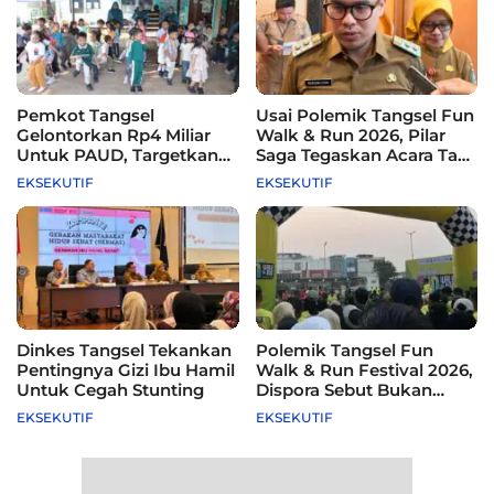
Pemkot Tangsel
Usai Polemik Tangsel Fun
Gelontorkan Rp4 Miliar
Walk & Run 2026, Pilar
Untuk PAUD, Targetkan
Saga Tegaskan Acara Tak
115 Sekolah
Difasilitasi Pemkot
EKSEKUTIF
EKSEKUTIF
Dinkes Tangsel Tekankan
Polemik Tangsel Fun
Pentingnya Gizi Ibu Hamil
Walk & Run Festival 2026,
Untuk Cegah Stunting
Dispora Sebut Bukan
Agenda Pemkot
EKSEKUTIF
EKSEKUTIF