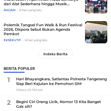
dari Alat Sederhana hingga Musik
Tradisional
RAGAM
6 hari yang lalu
Polemik Tangsel Fun Walk & Run Festival
2026, Dispora Sebut Bukan Agenda
Pemkot
EKSEKUTIF
6 hari yang lalu
Indeks Berita
BERITA POPULER
1
Hari Bhayangkara, Satlantas Polresta Tangerang
Siap Beri Kejutan ke Pemohon SIM
Dibaca 20.793 kali
2
Begini Ciri Orang Licik, Nomor 13 Kita Banget
Gak sih?