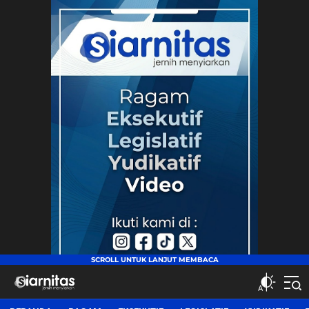
siarnitas
Jernih Menyiarkan