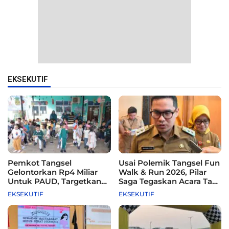
EKSEKUTIF
Pemkot Tangsel
Usai Polemik Tangsel Fun
Gelontorkan Rp4 Miliar
Walk & Run 2026, Pilar
Untuk PAUD, Targetkan
Saga Tegaskan Acara Tak
115 Sekolah
Difasilitasi Pemkot
EKSEKUTIF
EKSEKUTIF