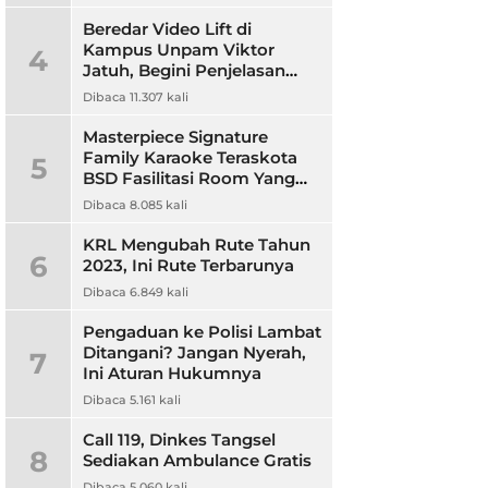
Beredar Video Lift di
Kampus Unpam Viktor
4
Jatuh, Begini Penjelasan
Rektor Unpam
Dibaca 11.307 kali
Masterpiece Signature
Family Karaoke Teraskota
5
BSD Fasilitasi Room Yang
Nyaman dan Harga
Dibaca 8.085 kali
Terjangkau
KRL Mengubah Rute Tahun
6
2023, Ini Rute Terbarunya
Dibaca 6.849 kali
Pengaduan ke Polisi Lambat
Ditangani? Jangan Nyerah,
7
Ini Aturan Hukumnya
Dibaca 5.161 kali
Call 119, Dinkes Tangsel
8
Sediakan Ambulance Gratis
Dibaca 5.060 kali