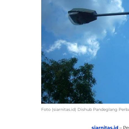
Foto (siarnitas.id) Dishub Pandeglang Perb
siarnitas.id
– Pe