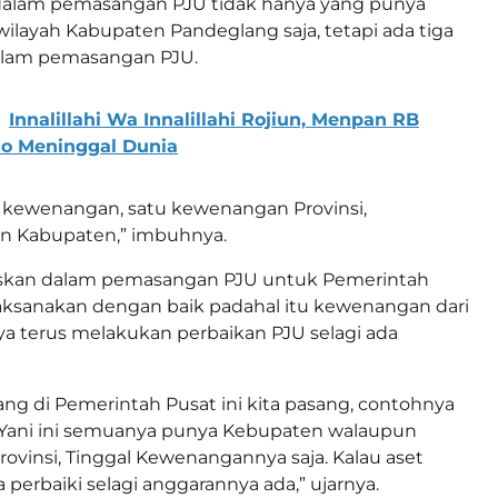
 dalam pemasangan PJU tidak hanya yang punya
layah Kabupaten Pandeglang saja, tetapi ada tiga
lam pemasangan PJU.
Innalillahi Wa Innalillahi Rojiun, Menpan RB
lo Meninggal Dunia
ga kewenangan, satu kewenangan Provinsi,
n Kabupaten,” imbuhnya.
skan dalam pemasangan PJU untuk Pemerintah
aksanakan dengan baik padahal itu kewenangan dari
nya terus melakukan perbaikan PJU selagi ada
g di Pemerintah Pusat ini kita pasang, contohnya
 Yani ini semuanya punya Kebupaten walaupun
vinsi, Tinggal Kewenangannya saja. Kalau aset
perbaiki selagi anggarannya ada,” ujarnya.