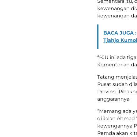
Sementara itu,
kewenangan diwi
kewenangan da
BACA JUGA :
Tjahjo Kumo
“PJU ini ada ti
Kementerian da
Tatang menjela
Pusat sudah dil
Provinsi. Pihak
anggarannya.
“Memang ada yan
di Jalan Ahmad
kewengannya Pro
Pemda akan kita 