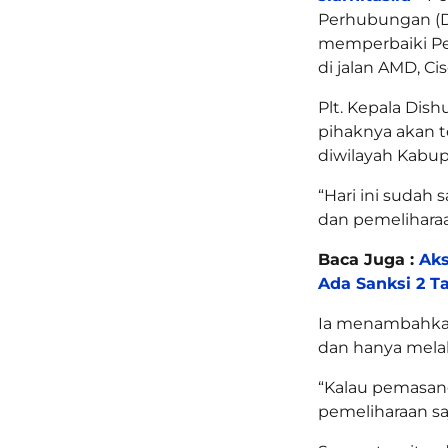
Perhubungan (D
memperbaiki Pe
di jalan AMD, C
Plt. Kepala Di
pihaknya akan 
diwilayah Kabu
“Hari ini sudah
dan pemeliharaan
Baca Juga :
Aks
Ada Sanksi 2 T
Ia menambahka
dan hanya mela
“Kalau pemasang
pemeliharaan sa