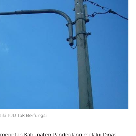
aiki PJU Tak Berfungsi
merintah Kabupaten Pandeglang melalui Dinas