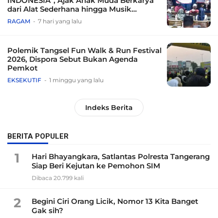
INDONESIA”, Ajak Anak Muda Berkarya
dari Alat Sederhana hingga Musik
Tradisional
RAGAM
7 hari yang lalu
Polemik Tangsel Fun Walk & Run Festival
2026, Dispora Sebut Bukan Agenda
Pemkot
EKSEKUTIF
1 minggu yang lalu
Indeks Berita
BERITA POPULER
1
Hari Bhayangkara, Satlantas Polresta Tangerang
Siap Beri Kejutan ke Pemohon SIM
Dibaca 20.799 kali
2
Begini Ciri Orang Licik, Nomor 13 Kita Banget
Gak sih?