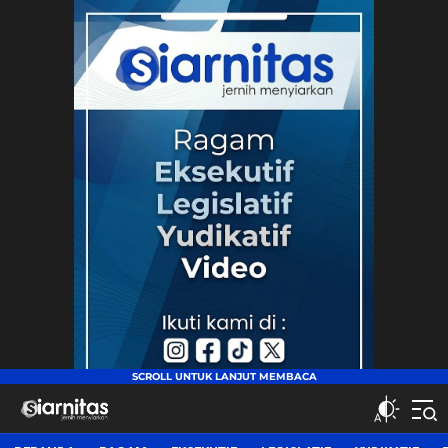
siarnitas
Jernih Menyiarkan