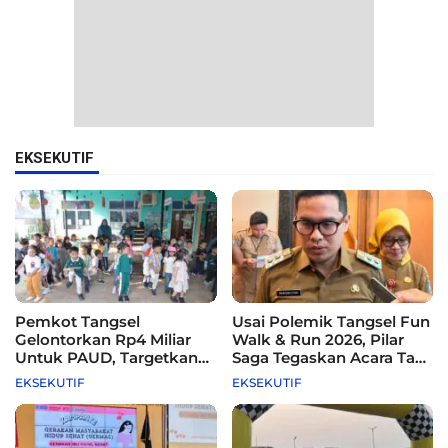
EKSEKUTIF
Pemkot Tangsel
Usai Polemik Tangsel Fun
Gelontorkan Rp4 Miliar
Walk & Run 2026, Pilar
Untuk PAUD, Targetkan
Saga Tegaskan Acara Tak
115 Sekolah
Difasilitasi Pemkot
EKSEKUTIF
EKSEKUTIF