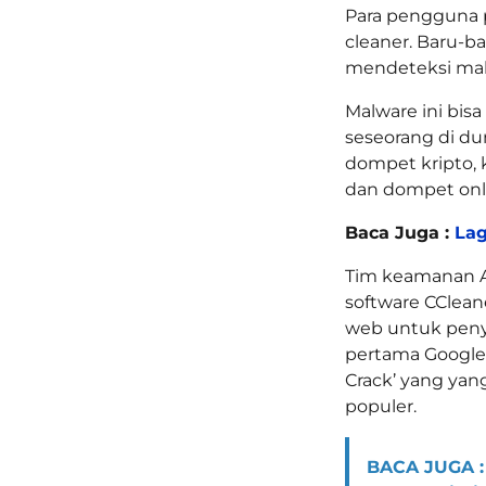
Para pengguna p
cleaner. Baru-ba
mendeteksi mal
Malware ini bis
seseorang di du
dompet kripto, 
dan dompet onl
Baca Juga :
Lag
Tim keamanan A
software CClean
web untuk peny
pertama Google
Crack’ yang yan
populer.
BACA JUGA :