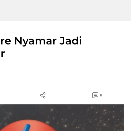
are Nyamar Jadi
r
0