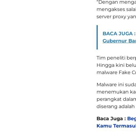
“Dengan mengatu
mengakses salah 
server proxy yan
BACA JUGA :
Gubernur Ban
Tim peneliti be
Hingga kini bel
malware Fake Cra
Malware ini suda
menemukan kamp
perangkat dalam
diserang adalah B
Baca Juga :
Beg
Kamu Termasu