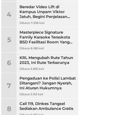
Beredar Video Lift di
Kampus Unpam Viktor
4
Jatuh, Begini Penjelasan
Rektor Unpam
Dibaca 11.308 kali
Masterpiece Signature
Family Karaoke Teraskota
5
BSD Fasilitasi Room Yang
Nyaman dan Harga
Dibaca 8.085 kali
Terjangkau
KRL Mengubah Rute Tahun
6
2023, Ini Rute Terbarunya
Dibaca 6.855 kali
Pengaduan ke Polisi Lambat
Ditangani? Jangan Nyerah,
7
Ini Aturan Hukumnya
Dibaca 5.163 kali
Call 119, Dinkes Tangsel
8
Sediakan Ambulance Gratis
Dibaca 5.061 kali