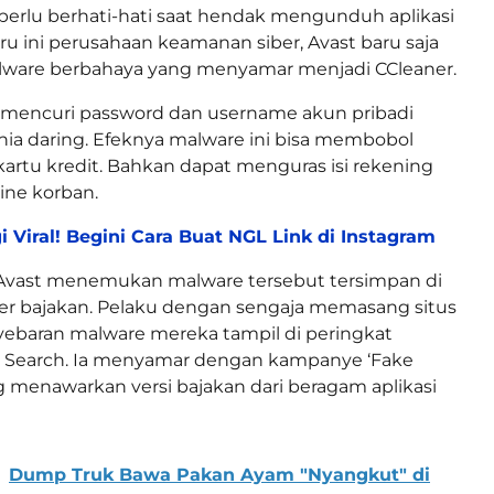
erlu berhati-hati saat hendak mengunduh aplikasi
ru ini perusahaan keamanan siber, Avast baru saja
ware berbahaya yang menyamar menjadi CCleaner.
a mencuri password dan username akun pribadi
nia daring. Efeknya malware ini bisa membobol
kartu kredit. Bahkan dapat menguras isi rekening
ine korban.
i Viral! Begini Cara Buat NGL Link di Instagram
vast menemukan malware tersebut tersimpan di
er bajakan. Pelaku dengan sengaja memasang situs
ebaran malware mereka tampil di peringkat
 Search. Ia menyamar dengan kampanye ‘Fake
g menawarkan versi bajakan dari beragam aplikasi
Dump Truk Bawa Pakan Ayam "Nyangkut" di