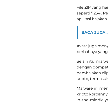
File ZIP yang h
seperti ‘1234’.
aplikasi bajakan
BACA JUGA :
Avast juga meny
berbahaya yang 
Selain itu, mal
dengan dompet y
pembajakan clip
kripto, termasu
Malware ini me
kripto korbann
in-the-middle ya