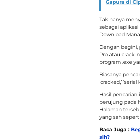
Gapura di Ci
Tak hanya meny
sebagai aplikasi
Download Manage
Dengan begini,
Pro atau crack
program .exe ya
Biasanya pencari
‘cracked,’ ‘serial
Hasil pencarian
berujung pada 
Halaman tersebut
yang sah seperti
Baca Juga :
Beg
sih?