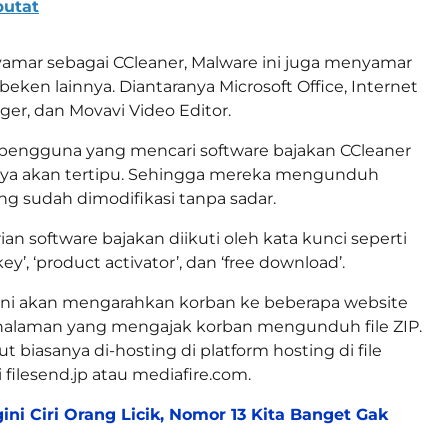
putat
amar sebagai CCleaner, Malware ini juga menyamar
 beken lainnya. Diantaranya Microsoft Office, Internet
r, dan Movavi Video Editor.
 pengguna yang mencari software bajakan CCleaner
-nya akan tertipu. Sehingga mereka mengunduh
ng sudah dimodifikasi tanpa sadar.
an software bajakan diikuti oleh kata kunci seperti
 key’, ‘product activator’, dan ‘free download’.
 ini akan mengarahkan korban ke beberapa website
halaman yang mengajak korban mengunduh file ZIP.
 biasanya di-hosting di platform hosting di file
 filesend.jp atau mediafire.com.
ini Ciri Orang Licik, Nomor 13 Kita Banget Gak