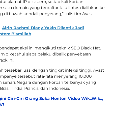
r alamat IP di sistem, setiap kali korban
satu domain yang terdaftar, lalu lintas dialihkan ke
g di bawah kendali penyerang,” tulis tim Avast.
Airin Rachmi Diany Yakin Dilantik Jadi
ten: Bismillah
rpendapat aksi ini mengikuti teknik SEO Black Hat.
um diketahui siapa pelaku dibalik penyebaran
ck ini.
h tersebar luas, dengan tingkat infeksi tinggi. Avast
anye tersebut rata-rata menyerang 10.000
 sehari. Negara dengan korban terbanyak yang
rasil, India, Prancis, dan Indonesia.
ini Ciri-Ciri Orang Suka Nonton Video Wik..Wik..,
k?