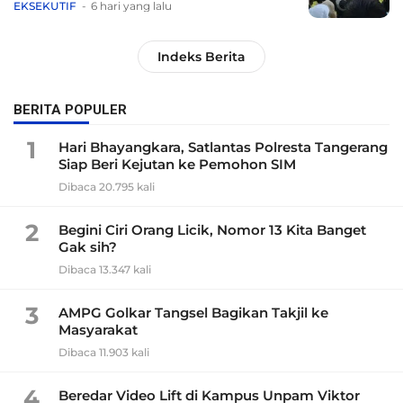
EKSEKUTIF
6 hari yang lalu
Indeks Berita
BERITA POPULER
1
Hari Bhayangkara, Satlantas Polresta Tangerang
Siap Beri Kejutan ke Pemohon SIM
Dibaca 20.795 kali
2
Begini Ciri Orang Licik, Nomor 13 Kita Banget
Gak sih?
Dibaca 13.347 kali
3
AMPG Golkar Tangsel Bagikan Takjil ke
Masyarakat
Dibaca 11.903 kali
4
Beredar Video Lift di Kampus Unpam Viktor