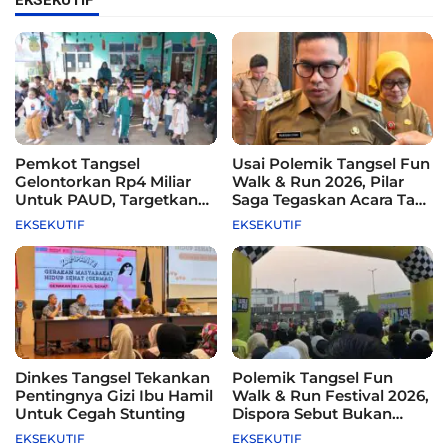
EKSEKUTIF
Pemkot Tangsel
Usai Polemik Tangsel Fun
Gelontorkan Rp4 Miliar
Walk & Run 2026, Pilar
Untuk PAUD, Targetkan
Saga Tegaskan Acara Tak
115 Sekolah
Difasilitasi Pemkot
EKSEKUTIF
EKSEKUTIF
Dinkes Tangsel Tekankan
Polemik Tangsel Fun
Pentingnya Gizi Ibu Hamil
Walk & Run Festival 2026,
Untuk Cegah Stunting
Dispora Sebut Bukan
Agenda Pemkot
EKSEKUTIF
EKSEKUTIF