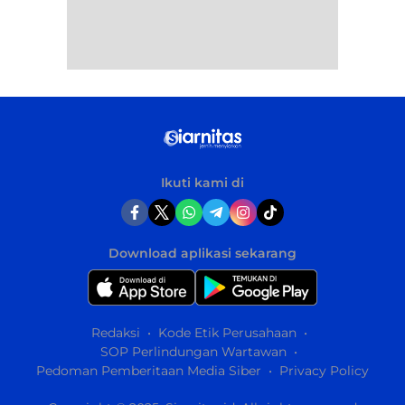
Ikuti kami di
Download aplikasi sekarang
Redaksi
Kode Etik Perusahaan
SOP Perlindungan Wartawan
Pedoman Pemberitaan Media Siber
Privacy Policy