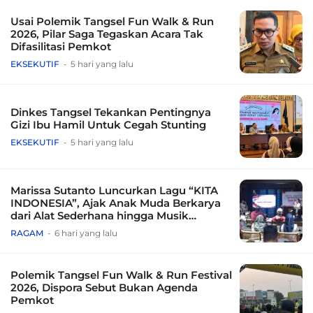
Usai Polemik Tangsel Fun Walk & Run
2026, Pilar Saga Tegaskan Acara Tak
Difasilitasi Pemkot
EKSEKUTIF
5 hari yang lalu
Dinkes Tangsel Tekankan Pentingnya
Gizi Ibu Hamil Untuk Cegah Stunting
EKSEKUTIF
5 hari yang lalu
Marissa Sutanto Luncurkan Lagu “KITA
INDONESIA”, Ajak Anak Muda Berkarya
dari Alat Sederhana hingga Musik
Tradisional
RAGAM
6 hari yang lalu
Polemik Tangsel Fun Walk & Run Festival
2026, Dispora Sebut Bukan Agenda
Pemkot