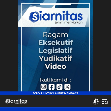
siarnitas
Jernih Menyiarkan