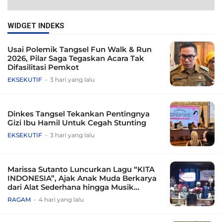
WIDGET INDEKS
Usai Polemik Tangsel Fun Walk & Run
2026, Pilar Saga Tegaskan Acara Tak
Difasilitasi Pemkot
EKSEKUTIF
3 hari yang lalu
Dinkes Tangsel Tekankan Pentingnya
Gizi Ibu Hamil Untuk Cegah Stunting
EKSEKUTIF
3 hari yang lalu
Marissa Sutanto Luncurkan Lagu “KITA
INDONESIA”, Ajak Anak Muda Berkarya
dari Alat Sederhana hingga Musik
Tradisional
RAGAM
4 hari yang lalu