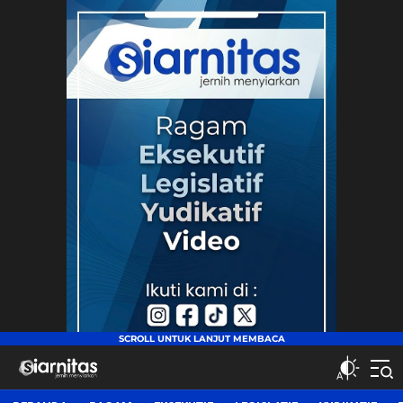
siarnitas
Jernih Menyiarkan