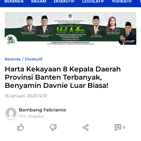
BERANDA
RAGAM
EKSEKUTIF
LEGISLATIF
YUDIKATIF
Beranda
Eksekutif
Harta Kekayaan 8 Kepala Daerah
Provinsi Banten Terbanyak,
Benyamin Davnie Luar Biasa!
13 Januari, 2023 14:57
Bambang Febrianto
Tim Redaksi
0