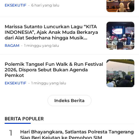
EKSEKUTIF
6 hari yang lalu
Marissa Sutanto Luncurkan Lagu “KITA
INDONESIA”, Ajak Anak Muda Berkarya
dari Alat Sederhana hingga Musik
Tradisional
RAGAM
1 minggu yang lalu
Polemik Tangsel Fun Walk & Run Festival
2026, Dispora Sebut Bukan Agenda
Pemkot
EKSEKUTIF
1 minggu yang lalu
Indeks Berita
BERITA POPULER
1
Hari Bhayangkara, Satlantas Polresta Tangerang
Siap Beri Kejutan ke Pemohon SIM