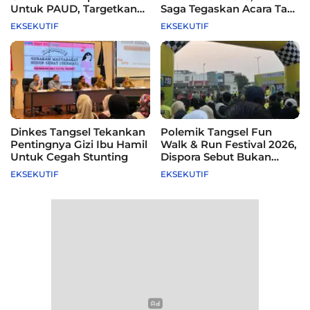
Untuk PAUD, Targetkan
Saga Tegaskan Acara Tak
115 Sekolah
Difasilitasi Pemkot
EKSEKUTIF
EKSEKUTIF
Dinkes Tangsel Tekankan
Polemik Tangsel Fun
Pentingnya Gizi Ibu Hamil
Walk & Run Festival 2026,
Untuk Cegah Stunting
Dispora Sebut Bukan
Agenda Pemkot
EKSEKUTIF
EKSEKUTIF