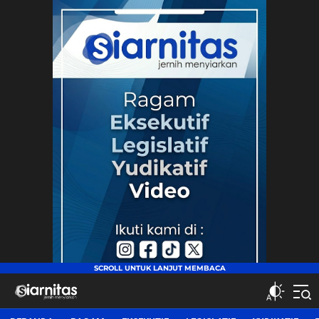
siarnitas
Jernih Menyiarkan