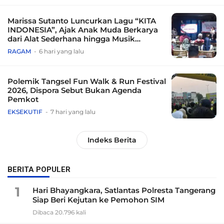
Marissa Sutanto Luncurkan Lagu “KITA
INDONESIA”, Ajak Anak Muda Berkarya
dari Alat Sederhana hingga Musik
Tradisional
RAGAM
6 hari yang lalu
Polemik Tangsel Fun Walk & Run Festival
2026, Dispora Sebut Bukan Agenda
Pemkot
EKSEKUTIF
7 hari yang lalu
Indeks Berita
BERITA POPULER
1
Hari Bhayangkara, Satlantas Polresta Tangerang
Siap Beri Kejutan ke Pemohon SIM
Dibaca 20.796 kali