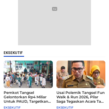
EKSEKUTIF
Pemkot Tangsel
Usai Polemik Tangsel Fun
Gelontorkan Rp4 Miliar
Walk & Run 2026, Pilar
Untuk PAUD, Targetkan
Saga Tegaskan Acara Tak
115 Sekolah
Difasilitasi Pemkot
EKSEKUTIF
EKSEKUTIF