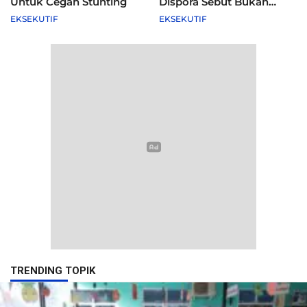
Untuk Cegah Stunting
Dispora Sebut Bukan
Agenda Pemkot
EKSEKUTIF
EKSEKUTIF
TRENDING TOPIK