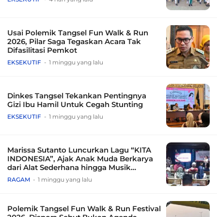
Usai Polemik Tangsel Fun Walk & Run
2026, Pilar Saga Tegaskan Acara Tak
Difasilitasi Pemkot
EKSEKUTIF
1 minggu yang lalu
Dinkes Tangsel Tekankan Pentingnya
Gizi Ibu Hamil Untuk Cegah Stunting
EKSEKUTIF
1 minggu yang lalu
Marissa Sutanto Luncurkan Lagu “KITA
INDONESIA”, Ajak Anak Muda Berkarya
dari Alat Sederhana hingga Musik
Tradisional
RAGAM
1 minggu yang lalu
Polemik Tangsel Fun Walk & Run Festival