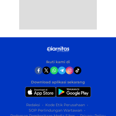
Ikuti kami di
Download aplikasi sekarang
Redaksi
Kode Etik Perusahaan
SOP Perlindungan Wartawan
Pedoman Pemberitaan Media Siber
Privacy Policy