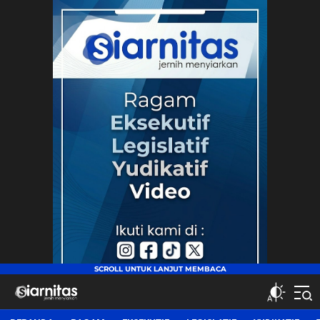
siarnitas
Jernih Menyiarkan