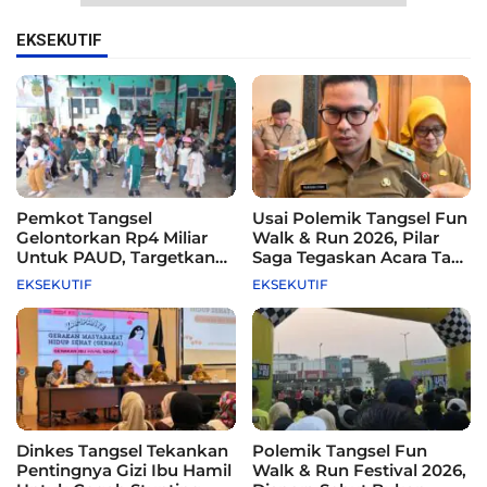
EKSEKUTIF
Pemkot Tangsel
Usai Polemik Tangsel Fun
Gelontorkan Rp4 Miliar
Walk & Run 2026, Pilar
Untuk PAUD, Targetkan
Saga Tegaskan Acara Tak
115 Sekolah
Difasilitasi Pemkot
EKSEKUTIF
EKSEKUTIF
Dinkes Tangsel Tekankan
Polemik Tangsel Fun
Pentingnya Gizi Ibu Hamil
Walk & Run Festival 2026,