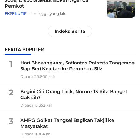
2026, Dispora Sebut Bukan Agenda
Pemkot
EKSEKUTIF
1 minggu yang lalu
Indeks Berita
BERITA POPULER
1
Hari Bhayangkara, Satlantas Polresta Tangerang
Siap Beri Kejutan ke Pemohon SIM
Dibaca 20.800 kali
2
Begini Ciri Orang Licik, Nomor 13 Kita Banget
Gak sih?
Dibaca 13.352 kali
3
AMPG Golkar Tangsel Bagikan Takjil ke
Masyarakat
Dibaca 11.904 kali