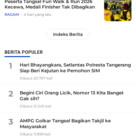
Peserta Tangsel Fun Walk & Run 2026
Kecewa, Medali Finisher Tak Dibagikan
RAGAM
4 hari yang lalu
Indeks Berita
BERITA POPULER
1
Hari Bhayangkara, Satlantas Polresta Tangerang
Siap Beri Kejutan ke Pemohon SIM
Dibaca 20.787 kali
2
Begini Ciri Orang Licik, Nomor 13 Kita Banget
Gak sih?
Dibaca 13.345 kali
3
AMPG Golkar Tangsel Bagikan Takjil ke
Masyarakat
Dibaca 11.899 kali