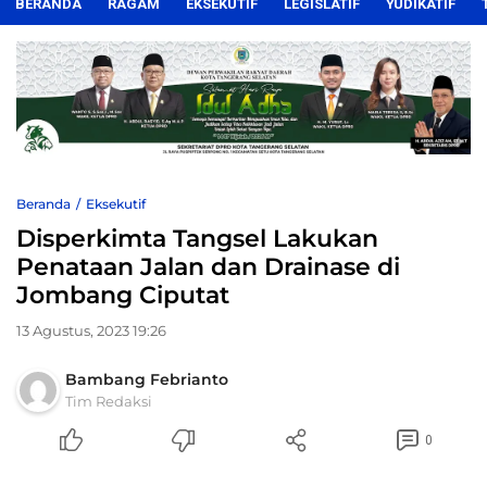
BERANDA
RAGAM
EKSEKUTIF
LEGISLATIF
YUDIKATIF
Beranda
Eksekutif
Disperkimta Tangsel Lakukan
Penataan Jalan dan Drainase di
Jombang Ciputat
13 Agustus, 2023 19:26
Bambang Febrianto
Tim Redaksi
0