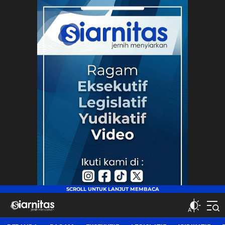
siarnitas
Jernih Menyiarkan