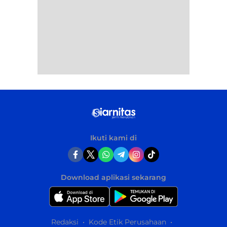
Ikuti kami di
Download aplikasi sekarang
Redaksi
Kode Etik Perusahaan