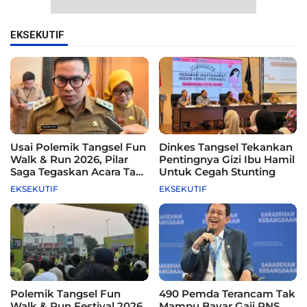
EKSEKUTIF
Usai Polemik Tangsel Fun
Dinkes Tangsel Tekankan
Walk & Run 2026, Pilar
Pentingnya Gizi Ibu Hamil
Saga Tegaskan Acara Tak
Untuk Cegah Stunting
Difasilitasi Pemkot
EKSEKUTIF
EKSEKUTIF
Polemik Tangsel Fun
490 Pemda Terancam Tak
Walk & Run Festival 2026,
Mampu Bayar Gaji PNS,