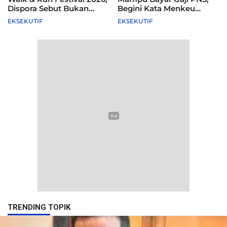
Dispora Sebut Bukan
Begini Kata Menkeu
Agenda Pemkot
Purbaya
EKSEKUTIF
EKSEKUTIF
TRENDING TOPIK