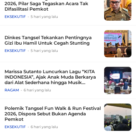
2026, Pilar Saga Tegaskan Acara Tak
Difasilitasi Pemkot
EKSEKUTIF
5 hari yang lalu
Dinkes Tangsel Tekankan Pentingnya
Gizi Ibu Hamil Untuk Cegah Stunting
EKSEKUTIF
5 hari yang lalu
Marissa Sutanto Luncurkan Lagu “KITA
INDONESIA”, Ajak Anak Muda Berkarya
dari Alat Sederhana hingga Musik
Tradisional
RAGAM
6 hari yang lalu
Polemik Tangsel Fun Walk & Run Festival
2026, Dispora Sebut Bukan Agenda
Pemkot
EKSEKUTIF
6 hari yang lalu