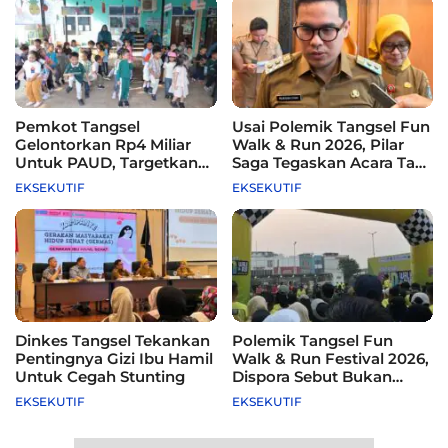
Pemkot Tangsel
Usai Polemik Tangsel Fun
Gelontorkan Rp4 Miliar
Walk & Run 2026, Pilar
Untuk PAUD, Targetkan
Saga Tegaskan Acara Tak
115 Sekolah
Difasilitasi Pemkot
EKSEKUTIF
EKSEKUTIF
Dinkes Tangsel Tekankan
Polemik Tangsel Fun
Pentingnya Gizi Ibu Hamil
Walk & Run Festival 2026,
Untuk Cegah Stunting
Dispora Sebut Bukan
Agenda Pemkot
EKSEKUTIF
EKSEKUTIF