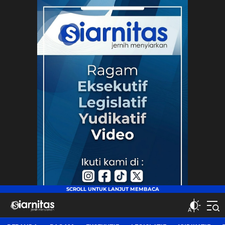
siarnitas
Jernih Menyiarkan