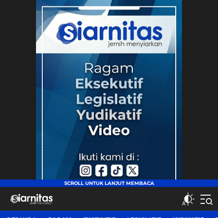
siarnitas
Jernih Menyiarkan