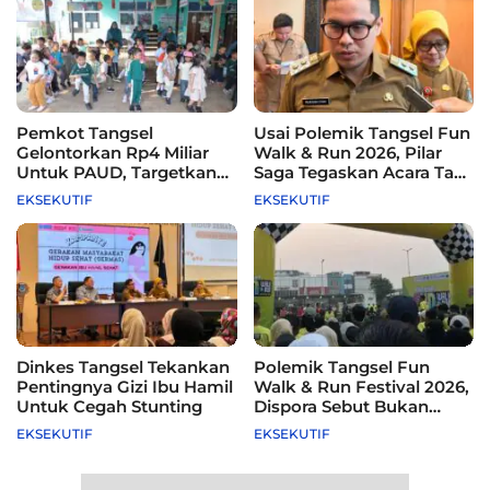
Pemkot Tangsel
Usai Polemik Tangsel Fun
Gelontorkan Rp4 Miliar
Walk & Run 2026, Pilar
Untuk PAUD, Targetkan
Saga Tegaskan Acara Tak
115 Sekolah
Difasilitasi Pemkot
EKSEKUTIF
EKSEKUTIF
Dinkes Tangsel Tekankan
Polemik Tangsel Fun
Pentingnya Gizi Ibu Hamil
Walk & Run Festival 2026,
Untuk Cegah Stunting
Dispora Sebut Bukan
Agenda Pemkot
EKSEKUTIF
EKSEKUTIF