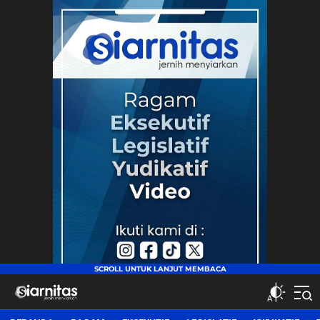
siarnitas
Jernih Menyiarkan