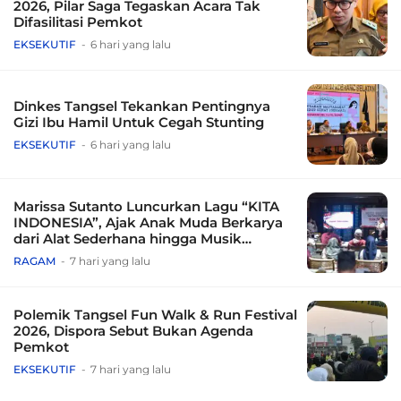
2026, Pilar Saga Tegaskan Acara Tak
Difasilitasi Pemkot
EKSEKUTIF
6 hari yang lalu
Dinkes Tangsel Tekankan Pentingnya
Gizi Ibu Hamil Untuk Cegah Stunting
EKSEKUTIF
6 hari yang lalu
Marissa Sutanto Luncurkan Lagu “KITA
INDONESIA”, Ajak Anak Muda Berkarya
dari Alat Sederhana hingga Musik
Tradisional
RAGAM
7 hari yang lalu
Polemik Tangsel Fun Walk & Run Festival
2026, Dispora Sebut Bukan Agenda
Pemkot
EKSEKUTIF
7 hari yang lalu