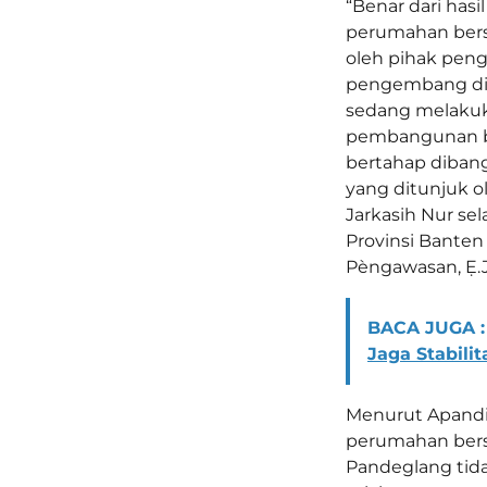
“Benar dari hasi
perumahan bers
oleh pihak peng
pengembang dib
sedang melaku
pembangunan be
bertahap diban
yang ditunjuk 
Jarkasih Nur 
Provinsi Banten
Pèngawasan, Ẹ.J
BACA JUGA :
Jaga Stabili
Menurut Apandi
perumahan bers
Pandeglang tida