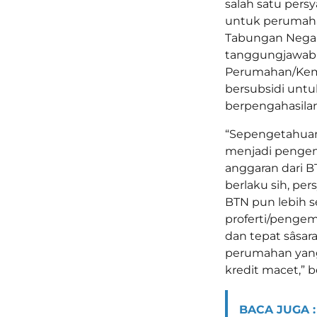
salah satu per
untuk perumaha
Tabungan Negara
tanggungjawab 
Perumahan/Kem
bersubsidi untu
berpengahasila
“Sepengetahuan 
menjadi penge
anggaran dari B
berlaku sih, pe
BTN pun lebih 
proferti/pengem
dan tepat sâsara
perumahan yang
kredit macet,” 
BACA JUGA :