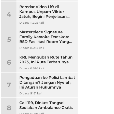
Beredar Video Lift di
Kampus Unpam Viktor
4
Jatuh, Begini Penjelasan
Rektor Unpam
Dibaca 11.305 kali
Masterpiece Signature
Family Karaoke Teraskota
5
BSD Fasilitasi Room Yang
Nyaman dan Harga
Dibaca 8.084 kali
Terjangkau
KRL Mengubah Rute Tahun
6
2023, Ini Rute Terbarunya
Dibaca 6.846 kali
Pengaduan ke Polisi Lambat
Ditangani? Jangan Nyerah,
7
Ini Aturan Hukumnya
Dibaca 5.161 kali
Call 119, Dinkes Tangsel
8
Sediakan Ambulance Gratis
Dibaca 5.060 kali