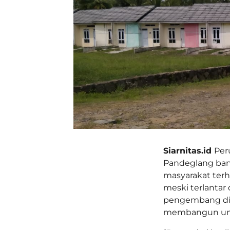
Siarnitas.id
Per
Pandeglang bany
masyarakat ter
meski terlanta
pengembang dis
membangun unit