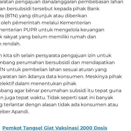
syaratan pengajuan dana/anggaran pembebasan lahan
n bersubsidi tersebut kepada pihak Bank
 (BTN) yang ditunjuk atau diberikan
oleh pẻmerintah melalui Kementerian
enterian PUPR untuk mengelola keuangan
k rakyat yang belum memiliki rumah dan
n rendah.
kita sih selain persyarata pengajuan izin untuk
mbang perumahan bersubsidi dan mendapatkan
TN untuk pembelian lahan sesuai aturan yang
rsyaratan lain ầdanya data konsumen. Meskinya pihak
selektif dalam menentukan pihak
bang agar bênar perumahan subsidi itu tepat guna
n juga tepat waktu. Tidak seperti saat ini banyak
 terlantar dengn alasan tidak ada konsumen atau
beber Apandi.
Pemkot Tangsel Giat Vaksinasi 2000 Dosis