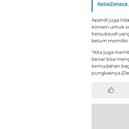
AstraZeneca 
Apandi juga tid
konsen untuk
bersubsudi yan
belum memiliki
“Kita juga mem
benar bisa me
kemudahan bagi
pungkasnya.(De