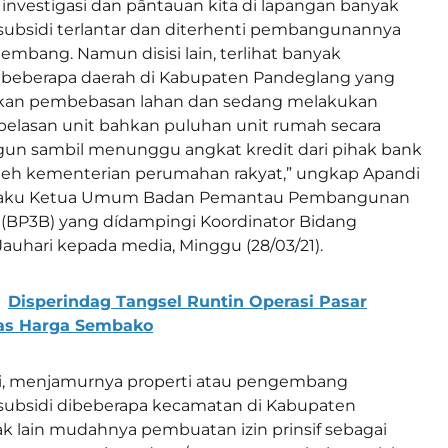
l investigasi dan pẩntauan kita di lapangan banyak
ubsidi terlantar dan diterhenti pembangunannya
embang. Namun disisi lain, terlihat banyak
eberapa daerah di Kabupaten Pandeglang yang
kan pembebasan lahan dan sedang melakukan
lasan unit bahkan puluhan unit rumah secara
gun sambil menunggu angkat kredit dari pihak bank
oleh kementerian perumahan rakyat,” ungkap Apandi
selaku Ketua Umum Badan Pemantau Pembangunan
 (BP3B) yang dídampingi Koordinator Bidang
auhari kepada media, Minggu (28/03/21).
Disperindag Tangsel Runtin Operasi Pasar
tas Harga Sembako
, menjamurnya properti atau pengembang
ubsidi dibeberapa kecamatan di Kabupaten
k lain mudahnya pembuatan izin prinsif sebagai