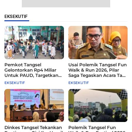
EKSEKUTIF
Pemkot Tangsel
Usai Polemik Tangsel Fun
Gelontorkan Rp4 Miliar
Walk & Run 2026, Pilar
Untuk PAUD, Targetkan
Saga Tegaskan Acara Tak
115 Sekolah
Difasilitasi Pemkot
EKSEKUTIF
EKSEKUTIF
Dinkes Tangsel Tekankan
Polemik Tangsel Fun