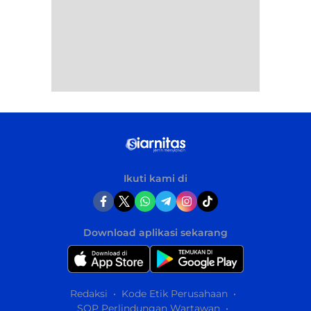
Ikuti kami di
Download aplikasi sekarang
Redaksi
Kode Etik Perusahaan
SOP Perlindungan Wartawan