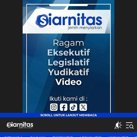
siarnitas
Jernih Menyiarkan