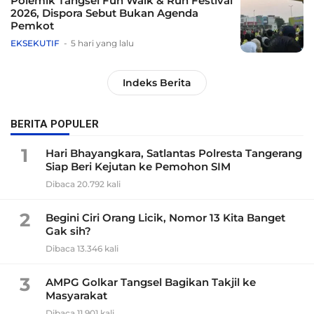
Polemik Tangsel Fun Walk & Run Festival
2026, Dispora Sebut Bukan Agenda
Pemkot
EKSEKUTIF
5 hari yang lalu
Indeks Berita
BERITA POPULER
1
Hari Bhayangkara, Satlantas Polresta Tangerang
Siap Beri Kejutan ke Pemohon SIM
Dibaca 20.792 kali
2
Begini Ciri Orang Licik, Nomor 13 Kita Banget
Gak sih?
Dibaca 13.346 kali
3
AMPG Golkar Tangsel Bagikan Takjil ke
Masyarakat
Dibaca 11.901 kali