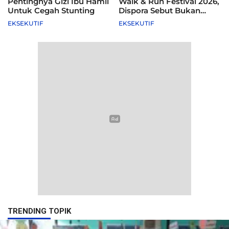
Pentingnya Gizi Ibu Hamil
Walk & Run Festival 2026,
Untuk Cegah Stunting
Dispora Sebut Bukan
Agenda Pemkot
EKSEKUTIF
EKSEKUTIF
TRENDING TOPIK