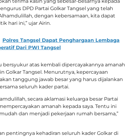
kan terima kasih yang sebesar-besarnya kepada
 pengurus DPD Partai Golkar Tangsel yang telah
lhamdulillah, dengan kebersamaan, kita dapat
k hari ini,” ujar Airin.
Polres Tangsel Dapat Penghargaan Lembaga
peratif Dari PWI Tangsel
u bersyukur atas kembali dipercayakannya amanah
 Golkar Tangsel. Menurutnya, kepercayaan
akan tanggung jawab besar yang harus dijalankan
bersama seluruh kader partai.
lhamdulillah, secara aklamasi keluarga besar Partai
 mempercayakan amanah kepada saya. Tentu ini
 mudah dan menjadi pekerjaan rumah bersama,”
n pentingnya kehadiran seluruh kader Golkar di