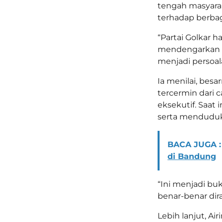
tengah masyarak
terhadap berbag
“Partai Golkar h
mendengarkan ke
menjadi persoala
Ia menilai, bes
tercermin dari ca
eksekutif. Saat i
serta menduduki
BACA JUGA :
di Bandung
“Ini menjadi bu
benar-benar dira
Lebih lanjut, A