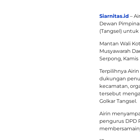
Siarnitas.id
– Ai
Dewan Pimpinan 
(Tangsel) untuk
Mantan Wali Kota
Musyawarah Daer
Serpong, Kamis (
Terpilihnya Air
dukungan penuh 
kecamatan, organ
tersebut mengan
Golkar Tangsel.
Airin menyampai
pengurus DPD Pa
membersamainya