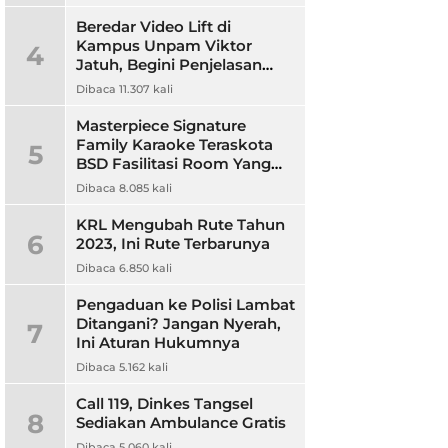
Beredar Video Lift di
Kampus Unpam Viktor
4
Jatuh, Begini Penjelasan
Rektor Unpam
Dibaca 11.307 kali
Masterpiece Signature
Family Karaoke Teraskota
5
BSD Fasilitasi Room Yang
Nyaman dan Harga
Dibaca 8.085 kali
Terjangkau
KRL Mengubah Rute Tahun
6
2023, Ini Rute Terbarunya
Dibaca 6.850 kali
Pengaduan ke Polisi Lambat
Ditangani? Jangan Nyerah,
7
Ini Aturan Hukumnya
Dibaca 5.162 kali
Call 119, Dinkes Tangsel
8
Sediakan Ambulance Gratis
Dibaca 5.060 kali