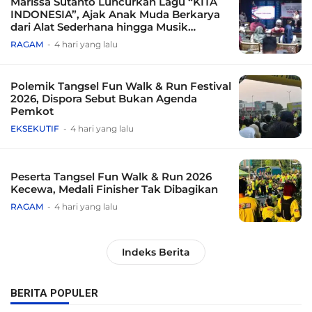
Marissa Sutanto Luncurkan Lagu “KITA
INDONESIA”, Ajak Anak Muda Berkarya
dari Alat Sederhana hingga Musik
Tradisional
RAGAM
4 hari yang lalu
Polemik Tangsel Fun Walk & Run Festival
2026, Dispora Sebut Bukan Agenda
Pemkot
EKSEKUTIF
4 hari yang lalu
Peserta Tangsel Fun Walk & Run 2026
Kecewa, Medali Finisher Tak Dibagikan
RAGAM
4 hari yang lalu
Indeks Berita
BERITA POPULER