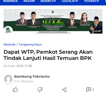
BERANDA
RAGAM
EKSEKUTIF
LEGISLATIF
YUDIKATIF
Beranda
Tangerang Raya
Dapat WTP, Pemkot Serang Akan
Tindak Lanjuti Hasil Temuan BPK
24 Juni, 2020 17:38
Bambang Febrianto
Tim Redaksi
0