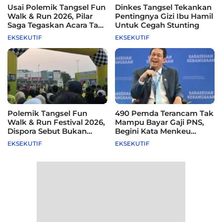
Usai Polemik Tangsel Fun
Dinkes Tangsel Tekankan
Walk & Run 2026, Pilar
Pentingnya Gizi Ibu Hamil
Saga Tegaskan Acara Tak
Untuk Cegah Stunting
Difasilitasi Pemkot
EKSEKUTIF
EKSEKUTIF
Polemik Tangsel Fun
490 Pemda Terancam Tak
Walk & Run Festival 2026,
Mampu Bayar Gaji PNS,
Dispora Sebut Bukan
Begini Kata Menkeu
Agenda Pemkot
Purbaya
EKSEKUTIF
EKSEKUTIF