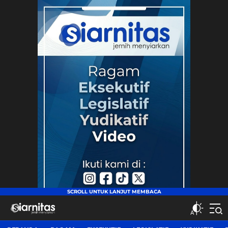
siarnitas
Jernih Menyiarkan