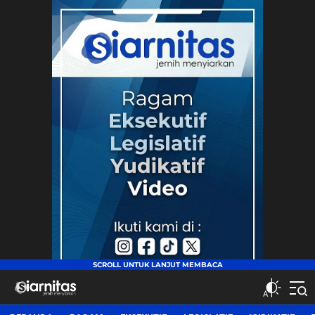
siarnitas
Jernih Menyiarkan