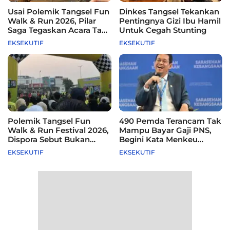
Usai Polemik Tangsel Fun
Dinkes Tangsel Tekankan
Walk & Run 2026, Pilar
Pentingnya Gizi Ibu Hamil
Saga Tegaskan Acara Tak
Untuk Cegah Stunting
Difasilitasi Pemkot
EKSEKUTIF
EKSEKUTIF
Polemik Tangsel Fun
490 Pemda Terancam Tak
Walk & Run Festival 2026,
Mampu Bayar Gaji PNS,
Dispora Sebut Bukan
Begini Kata Menkeu
Agenda Pemkot
Purbaya
EKSEKUTIF
EKSEKUTIF