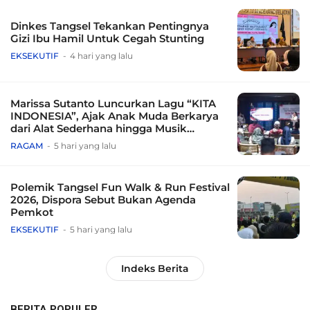
Dinkes Tangsel Tekankan Pentingnya
Gizi Ibu Hamil Untuk Cegah Stunting
EKSEKUTIF
4 hari yang lalu
Marissa Sutanto Luncurkan Lagu “KITA
INDONESIA”, Ajak Anak Muda Berkarya
dari Alat Sederhana hingga Musik
Tradisional
RAGAM
5 hari yang lalu
Polemik Tangsel Fun Walk & Run Festival
2026, Dispora Sebut Bukan Agenda
Pemkot
EKSEKUTIF
5 hari yang lalu
Indeks Berita
BERITA POPULER