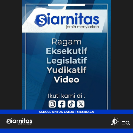
siarnitas
Jernih Menyiarkan