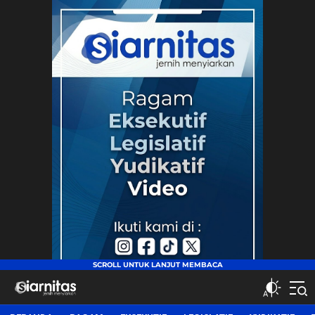
siarnitas
Jernih Menyiarkan