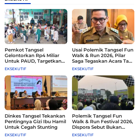
Pemkot Tangsel
Usai Polemik Tangsel Fun
Gelontorkan Rp4 Miliar
Walk & Run 2026, Pilar
Untuk PAUD, Targetkan
Saga Tegaskan Acara Tak
115 Sekolah
Difasilitasi Pemkot
EKSEKUTIF
EKSEKUTIF
Dinkes Tangsel Tekankan
Polemik Tangsel Fun
Pentingnya Gizi Ibu Hamil
Walk & Run Festival 2026,
Untuk Cegah Stunting
Dispora Sebut Bukan
Agenda Pemkot
EKSEKUTIF
EKSEKUTIF