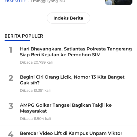
EKSEKUTIF
1 minggu yang lalu
Indeks Berita
BERITA POPULER
1
Hari Bhayangkara, Satlantas Polresta Tangerang
Siap Beri Kejutan ke Pemohon SIM
Dibaca 20.799 kali
2
Begini Ciri Orang Licik, Nomor 13 Kita Banget
Gak sih?
Dibaca 13.351 kali
3
AMPG Golkar Tangsel Bagikan Takjil ke
Masyarakat
Dibaca 11.904 kali
4
Beredar Video Lift di Kampus Unpam Viktor