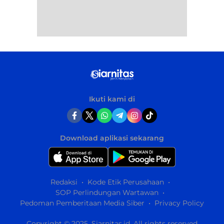
Ikuti kami di
Download aplikasi sekarang
Redaksi
Kode Etik Perusahaan
SOP Perlindungan Wartawan
Pedoman Pemberitaan Media Siber
Privacy Policy
Copyright © 2025. Siarnitas.id. All rights reserved