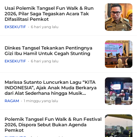
Usai Polemik Tangsel Fun Walk & Run
2026, Pilar Saga Tegaskan Acara Tak
Difasilitasi Pemkot
EKSEKUTIF
6 hari yang lalu
Dinkes Tangsel Tekankan Pentingnya
Gizi Ibu Hamil Untuk Cegah Stunting
EKSEKUTIF
6 hari yang lalu
Marissa Sutanto Luncurkan Lagu “KITA
INDONESIA”, Ajak Anak Muda Berkarya
dari Alat Sederhana hingga Musik
Tradisional
RAGAM
1 minggu yang lalu
Polemik Tangsel Fun Walk & Run Festival
2026, Dispora Sebut Bukan Agenda
Pemkot