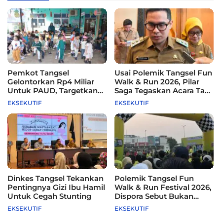
Pemkot Tangsel
Usai Polemik Tangsel Fun
Gelontorkan Rp4 Miliar
Walk & Run 2026, Pilar
Untuk PAUD, Targetkan
Saga Tegaskan Acara Tak
115 Sekolah
Difasilitasi Pemkot
EKSEKUTIF
EKSEKUTIF
Dinkes Tangsel Tekankan
Polemik Tangsel Fun
Pentingnya Gizi Ibu Hamil
Walk & Run Festival 2026,
Untuk Cegah Stunting
Dispora Sebut Bukan
Agenda Pemkot
EKSEKUTIF
EKSEKUTIF