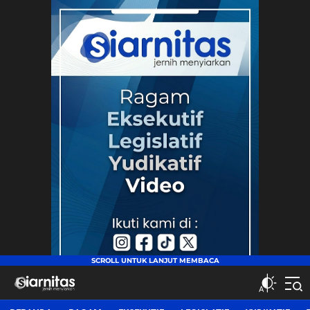
siarnitas
Jernih Menyiarkan