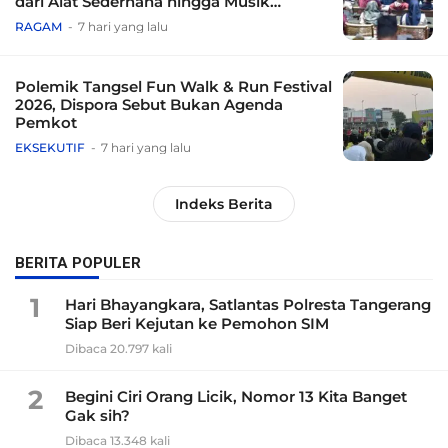
dari Alat Sederhana hingga Musik
Tradisional
RAGAM
7 hari yang lalu
Polemik Tangsel Fun Walk & Run Festival
2026, Dispora Sebut Bukan Agenda
Pemkot
EKSEKUTIF
7 hari yang lalu
Indeks Berita
BERITA POPULER
1
Hari Bhayangkara, Satlantas Polresta Tangerang
Siap Beri Kejutan ke Pemohon SIM
Dibaca 20.797 kali
2
Begini Ciri Orang Licik, Nomor 13 Kita Banget
Gak sih?
Dibaca 13.348 kali