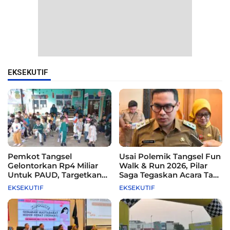
EKSEKUTIF
Pemkot Tangsel
Usai Polemik Tangsel Fun
Gelontorkan Rp4 Miliar
Walk & Run 2026, Pilar
Untuk PAUD, Targetkan
Saga Tegaskan Acara Tak
115 Sekolah
Difasilitasi Pemkot
EKSEKUTIF
EKSEKUTIF