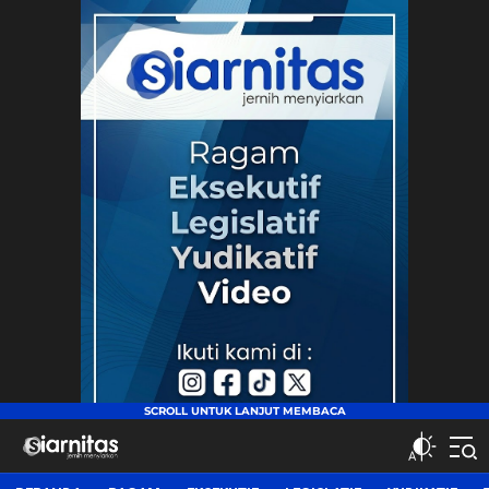
siarnitas
Jernih Menyiarkan