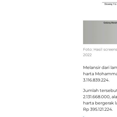
Foto: Hasil screen
2022
Melansir dari la
harta Mohammad 
3.116.839.224.
Jumlah tersebut
2.131.668.000, a
harta bergerak l
Rp 395.121.224.