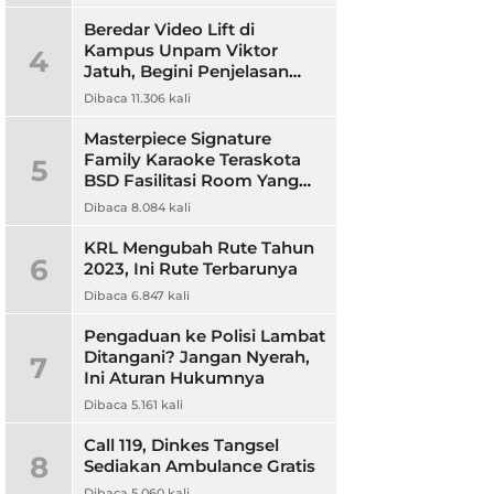
Beredar Video Lift di
Kampus Unpam Viktor
4
Jatuh, Begini Penjelasan
Rektor Unpam
Dibaca 11.306 kali
Masterpiece Signature
Family Karaoke Teraskota
5
BSD Fasilitasi Room Yang
Nyaman dan Harga
Dibaca 8.084 kali
Terjangkau
KRL Mengubah Rute Tahun
6
2023, Ini Rute Terbarunya
Dibaca 6.847 kali
Pengaduan ke Polisi Lambat
Ditangani? Jangan Nyerah,
7
Ini Aturan Hukumnya
Dibaca 5.161 kali
Call 119, Dinkes Tangsel
8
Sediakan Ambulance Gratis
Dibaca 5.060 kali