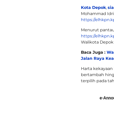
Kota Depok
,
sia
Mohammad Idris
https://elhkpn.k
Menurut pantau
https://elhkpn.k
Walikota Depok 
Baca Juga :
War
Jalan Raya Kea
Harta kekayaan 
bertambah hingg
terpilih pada ta