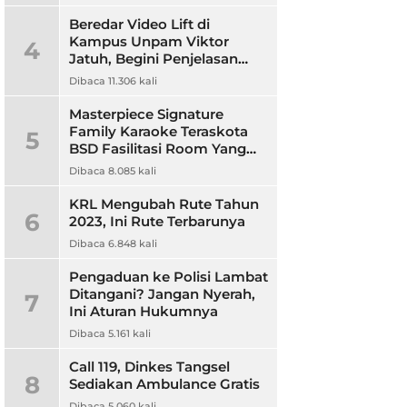
Beredar Video Lift di
Kampus Unpam Viktor
4
Jatuh, Begini Penjelasan
Rektor Unpam
Dibaca 11.306 kali
Masterpiece Signature
Family Karaoke Teraskota
5
BSD Fasilitasi Room Yang
Nyaman dan Harga
Dibaca 8.085 kali
Terjangkau
KRL Mengubah Rute Tahun
6
2023, Ini Rute Terbarunya
Dibaca 6.848 kali
Pengaduan ke Polisi Lambat
Ditangani? Jangan Nyerah,
7
Ini Aturan Hukumnya
Dibaca 5.161 kali
Call 119, Dinkes Tangsel
8
Sediakan Ambulance Gratis
Dibaca 5.060 kali