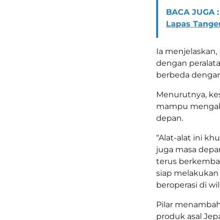
BACA JUGA :
Lapas Tange
Ia menjelaskan,
dengan peralata
berbeda dengan
Menurutnya, kes
mampu mengako
depan.
“Alat-alat ini 
juga masa depan
terus berkemban
siap melakukan 
beroperasi di wil
Pilar menambah
produk asal Jepa