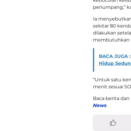
kebocoran keli
penumpang,” kat
Ia menyebutkan,
sekitar 80 kenda
dilakukan setel
membutuhkan wa
BACA JUGA :
Hidup Sedun
“Untuk satu kend
menit sesuai SO
Baca berita dan 
News