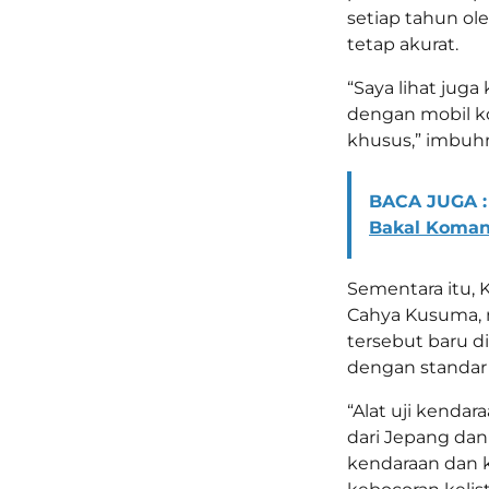
setiap tahun ol
tetap akurat.
“Saya lihat jug
dengan mobil k
khusus,” imbuh
BACA JUGA :
Bakal Koman
Sementara itu, 
Cahya Kusuma, m
tersebut baru d
dengan standar 
“Alat uji kendar
dari Jepang dan 
kendaraan dan k