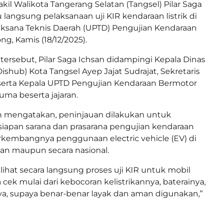
kil Walikota Tangerang Selatan (Tangsel) Pilar Saga
 langsung pelaksanaan uji KIR kendaraan listrik di
aksana Teknis Daerah (UPTD) Pengujian Kendaraan
g, Kamis (18/12/2025).
tersebut, Pilar Saga Ichsan didampingi Kepala Dinas
shub) Kota Tangsel Ayep Jajat Sudrajat, Sekretaris
 serta Kepala UPTD Pengujian Kendaraan Bermotor
uma beserta jajaran.
an mengatakan, peninjauan dilakukan untuk
iapan sarana dan prasarana pengujian kendaraan
berkembangnya penggunaan electric vehicle (EV) di
an maupun secara nasional.
elihat secara langsung proses uji KIR untuk mobil
kita cek mulai dari kebocoran kelistrikannya, baterainya,
a, supaya benar-benar layak dan aman digunakan,”