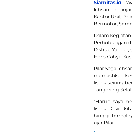
Siarnitas.id
– Wa
Ichsan meninjau
Kantor Unit Pel
Bermotor, Serpon
Dalam kegiatan 
Perhubungan (Di
Dishub Yanuar,
Heris Cahya Kus
Pilar Saga Ichs
memastikan kes
listrik seiring 
Tangerang Selat
“Hari ini saya m
listrik. Di sini 
hingga termalny
ujar Pilar.