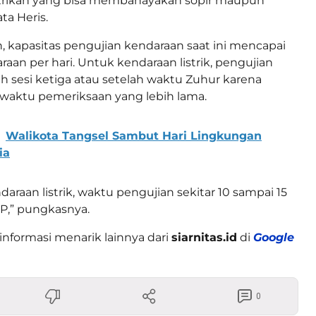
strikan yang bisa membahayakan sopir maupun
a Heris.
 kapasitas pengujian kendaraan saat ini mencapai
raan per hari. Untuk kendaraan listrik, pengujian
ah sesi ketiga atau setelah waktu Zuhur karena
ktu pemeriksaan yang lebih lama.
Walikota Tangsel Sambut Hari Lingkungan
ia
araan listrik, waktu pengujian sekitar 10 sampai 15
P,” pungkasnya.
informasi menarik lainnya dari
siarnitas.id
di
Google
0