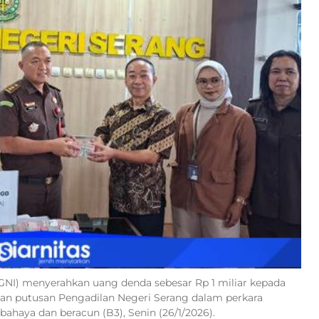
GNI) menyerahkan uang denda sebesar Rp 1 miliar kepada
aan putusan Pengadilan Negeri Serang dalam perkara
ahaya dan beracun (B3), Senin (26/1/2026).