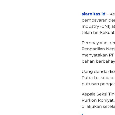
siarnitas.id
– Ke
pembayaran dend
Industry (GNI) 
telah berkekua
Pembayaran den
Pengadilan Nege
menyatakan PT 
bahan berbahaya
Uang denda dise
Putra Lo, kepad
putusan pengad
Kepala Seksi Ti
Purkon Rohiyat
dilakukan setel