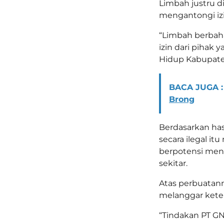
Limbah justru 
mengantongi izi
“Limbah berbaha
izin dari pihak
Hidup Kabupaten
BACA JUGA :
Brong
Berdasarkan has
secara ilegal it
berpotensi men
sekitar.
Atas perbuatann
melanggar kete
“Tindakan PT GN