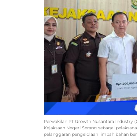
Perwakilan PT Growth Nusantara Industry (
Kejaksaan Negeri Serang sebagai pelaksan
pelanggaran pengelolaan limbah bahan berb