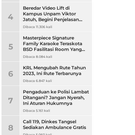
Beredar Video Lift di
Kampus Unpam Viktor
4
Jatuh, Begini Penjelasan
Rektor Unpam
Dibaca 11.306 kali
Masterpiece Signature
Family Karaoke Teraskota
5
BSD Fasilitasi Room Yang
Nyaman dan Harga
Dibaca 8.084 kali
Terjangkau
KRL Mengubah Rute Tahun
6
2023, Ini Rute Terbarunya
Dibaca 6.847 kali
Pengaduan ke Polisi Lambat
Ditangani? Jangan Nyerah,
7
Ini Aturan Hukumnya
Dibaca 5.161 kali
Call 119, Dinkes Tangsel
8
Sediakan Ambulance Gratis
Dibaca 5.060 kali