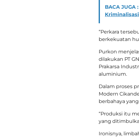
BACA JUGA :
Kriminalisasi
“Perkara terseb
berkekuatan huk
Purkon menjelas
dilakukan PT G
Prakarsa Indust
aluminium.
Dalam proses pr
Modern Cikande
berbahaya yang 
“Produksi itu m
yang ditimbulk
Ironisnya, limba