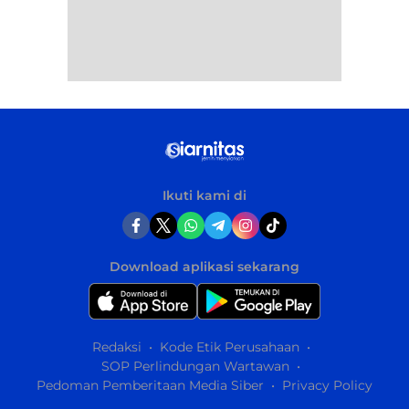
Ikuti kami di
Download aplikasi sekarang
Redaksi
Kode Etik Perusahaan
SOP Perlindungan Wartawan
Pedoman Pemberitaan Media Siber
Privacy Policy