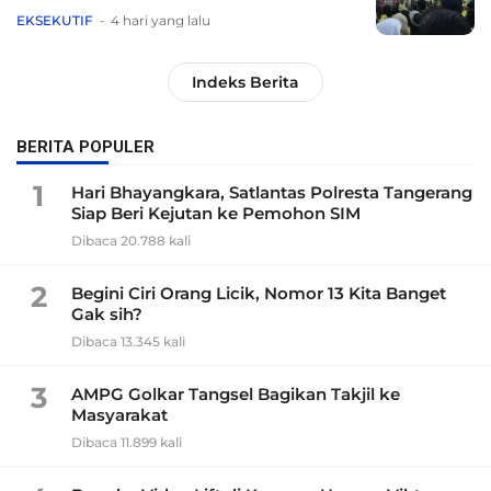
EKSEKUTIF
4 hari yang lalu
Indeks Berita
BERITA POPULER
1
Hari Bhayangkara, Satlantas Polresta Tangerang
Siap Beri Kejutan ke Pemohon SIM
Dibaca 20.788 kali
2
Begini Ciri Orang Licik, Nomor 13 Kita Banget
Gak sih?
Dibaca 13.345 kali
3
AMPG Golkar Tangsel Bagikan Takjil ke
Masyarakat
Dibaca 11.899 kali