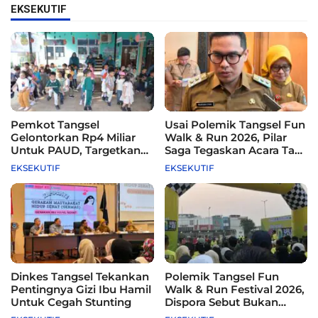
EKSEKUTIF
Pemkot Tangsel
Usai Polemik Tangsel Fun
Gelontorkan Rp4 Miliar
Walk & Run 2026, Pilar
Untuk PAUD, Targetkan
Saga Tegaskan Acara Tak
115 Sekolah
Difasilitasi Pemkot
EKSEKUTIF
EKSEKUTIF
Dinkes Tangsel Tekankan
Polemik Tangsel Fun
Pentingnya Gizi Ibu Hamil
Walk & Run Festival 2026,
Untuk Cegah Stunting
Dispora Sebut Bukan
Agenda Pemkot