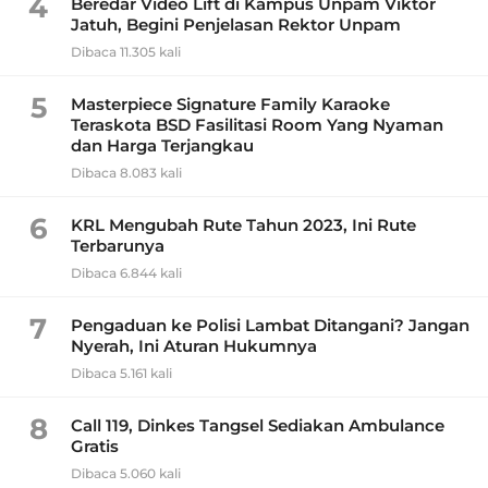
4
Beredar Video Lift di Kampus Unpam Viktor
Jatuh, Begini Penjelasan Rektor Unpam
Dibaca 11.305 kali
5
Masterpiece Signature Family Karaoke
Teraskota BSD Fasilitasi Room Yang Nyaman
dan Harga Terjangkau
Dibaca 8.083 kali
6
KRL Mengubah Rute Tahun 2023, Ini Rute
Terbarunya
Dibaca 6.844 kali
7
Pengaduan ke Polisi Lambat Ditangani? Jangan
Nyerah, Ini Aturan Hukumnya
Dibaca 5.161 kali
8
Call 119, Dinkes Tangsel Sediakan Ambulance
Gratis
Dibaca 5.060 kali