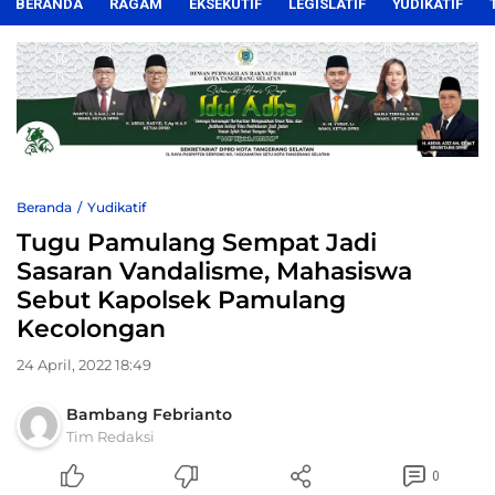
BERANDA
RAGAM
EKSEKUTIF
LEGISLATIF
YUDIKATIF
Beranda
Yudikatif
Tugu Pamulang Sempat Jadi
Sasaran Vandalisme, Mahasiswa
Sebut Kapolsek Pamulang
Kecolongan
24 April, 2022 18:49
Bambang Febrianto
Tim Redaksi
0