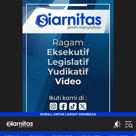
siarnitas
Jernih Menyiarkan