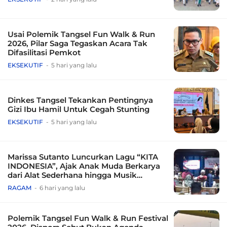
Usai Polemik Tangsel Fun Walk & Run
2026, Pilar Saga Tegaskan Acara Tak
Difasilitasi Pemkot
EKSEKUTIF
5 hari yang lalu
Dinkes Tangsel Tekankan Pentingnya
Gizi Ibu Hamil Untuk Cegah Stunting
EKSEKUTIF
5 hari yang lalu
Marissa Sutanto Luncurkan Lagu “KITA
INDONESIA”, Ajak Anak Muda Berkarya
dari Alat Sederhana hingga Musik
Tradisional
RAGAM
6 hari yang lalu
Polemik Tangsel Fun Walk & Run Festival