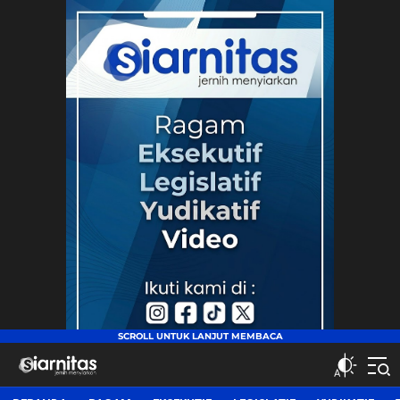
siarnitas
Jernih Menyiarkan