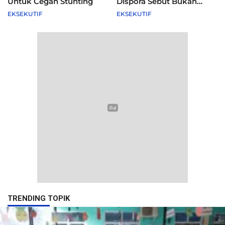
Untuk Cegah Stunting
Dispora Sebut Bukan
Agenda Pemkot
EKSEKUTIF
EKSEKUTIF
TRENDING TOPIK