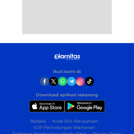
Ikuti kami di
Download aplikasi sekarang
Redaksi
Kode Etik Perusahaan
SOP Perlindungan Wartawan
Pedoman Pemberitaan Media Siber
Privacy Policy