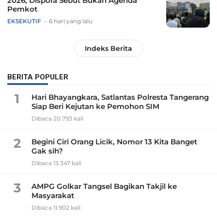
2026, Dispora Sebut Bukan Agenda
Pemkot
EKSEKUTIF
6 hari yang lalu
Indeks Berita
BERITA POPULER
1
Hari Bhayangkara, Satlantas Polresta Tangerang
Siap Beri Kejutan ke Pemohon SIM
Dibaca 20.793 kali
2
Begini Ciri Orang Licik, Nomor 13 Kita Banget
Gak sih?
Dibaca 13.347 kali
3
AMPG Golkar Tangsel Bagikan Takjil ke
Masyarakat
Dibaca 11.902 kali