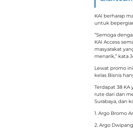
KAI berharap m
untuk bepergian
“Semoga dengan
KAI Access sem
masyarakat yang
menarik,” kata J
Lewat promo ini
kelas Bisnis han
Terdapat 38 KA 
rute dari dan m
Surabaya, dan ko
1. Argo Bromo A
2. Argo Dwipang