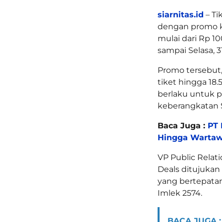
siarnitas.id
– Ti
dengan promo k
mulai dari Rp 10
sampai Selasa, 3
Promo tersebut,
tiket hingga 18.
berlaku untuk p
keberangkatan Sa
Baca Juga :
PT 
Hingga Warta
VP Public Relat
Deals ditujuka
yang bertepata
Imlek 2574.
BACA JUGA :