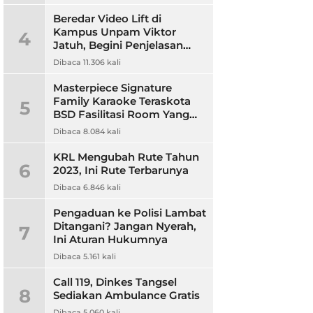
Beredar Video Lift di
Kampus Unpam Viktor
4
Jatuh, Begini Penjelasan
Rektor Unpam
Dibaca 11.306 kali
Masterpiece Signature
Family Karaoke Teraskota
5
BSD Fasilitasi Room Yang
Nyaman dan Harga
Dibaca 8.084 kali
Terjangkau
KRL Mengubah Rute Tahun
6
2023, Ini Rute Terbarunya
Dibaca 6.846 kali
Pengaduan ke Polisi Lambat
Ditangani? Jangan Nyerah,
7
Ini Aturan Hukumnya
Dibaca 5.161 kali
Call 119, Dinkes Tangsel
8
Sediakan Ambulance Gratis
Dibaca 5.060 kali