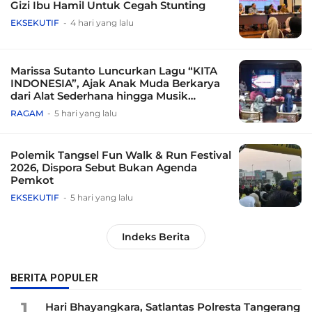
Gizi Ibu Hamil Untuk Cegah Stunting
EKSEKUTIF
4 hari yang lalu
Marissa Sutanto Luncurkan Lagu “KITA
INDONESIA”, Ajak Anak Muda Berkarya
dari Alat Sederhana hingga Musik
Tradisional
RAGAM
5 hari yang lalu
Polemik Tangsel Fun Walk & Run Festival
2026, Dispora Sebut Bukan Agenda
Pemkot
EKSEKUTIF
5 hari yang lalu
Indeks Berita
BERITA POPULER
1
Hari Bhayangkara, Satlantas Polresta Tangerang