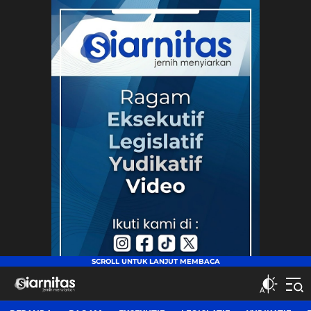
siarnitas
Jernih Menyiarkan