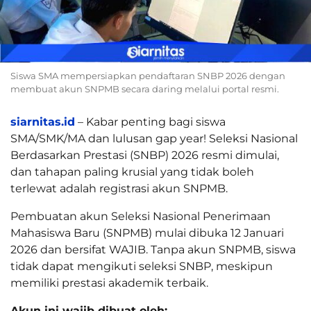
Siswa SMA mempersiapkan pendaftaran SNBP 2026 dengan
membuat akun SNPMB secara daring melalui portal resmi.
siarnitas.id
– Kabar penting bagi siswa
SMA/SMK/MA dan lulusan gap year! Seleksi Nasional
Berdasarkan Prestasi (SNBP) 2026 resmi dimulai,
dan tahapan paling krusial yang tidak boleh
terlewat adalah registrasi akun SNPMB.
Pembuatan akun Seleksi Nasional Penerimaan
Mahasiswa Baru (SNPMB) mulai dibuka 12 Januari
2026 dan bersifat WAJIB. Tanpa akun SNPMB, siswa
tidak dapat mengikuti seleksi SNBP, meskipun
memiliki prestasi akademik terbaik.
Akun ini wajib dibuat oleh: