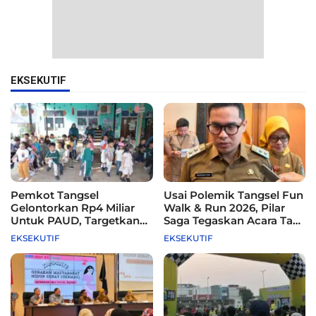
EKSEKUTIF
Pemkot Tangsel
Usai Polemik Tangsel Fun
Gelontorkan Rp4 Miliar
Walk & Run 2026, Pilar
Untuk PAUD, Targetkan
Saga Tegaskan Acara Tak
115 Sekolah
Difasilitasi Pemkot
EKSEKUTIF
EKSEKUTIF