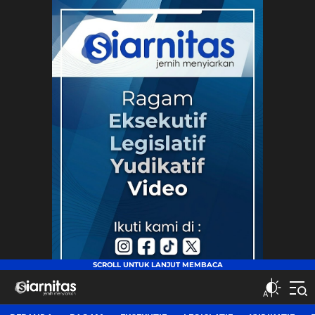
siarnitas
Jernih Menyiarkan