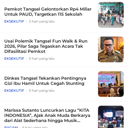
Pemkot Tangsel Gelontorkan Rp4 Miliar
Untuk PAUD, Targetkan 115 Sekolah
EKSEKUTIF
2 hari yang lalu
Usai Polemik Tangsel Fun Walk & Run
2026, Pilar Saga Tegaskan Acara Tak
Difasilitasi Pemkot
EKSEKUTIF
5 hari yang lalu
Dinkes Tangsel Tekankan Pentingnya
Gizi Ibu Hamil Untuk Cegah Stunting
EKSEKUTIF
5 hari yang lalu
Marissa Sutanto Luncurkan Lagu “KITA
INDONESIA”, Ajak Anak Muda Berkarya
dari Alat Sederhana hingga Musik
Tradisional
RAGAM
6 hari yang lalu