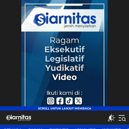
siarnitas
Jernih Menyiarkan