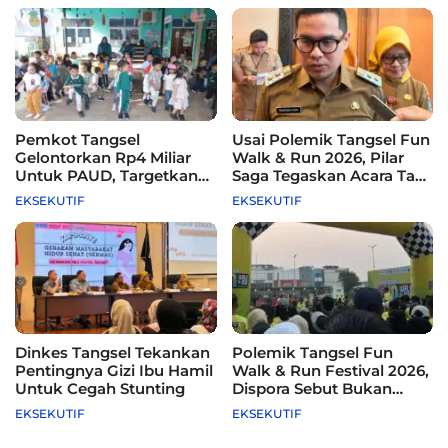
Pemkot Tangsel
Usai Polemik Tangsel Fun
Gelontorkan Rp4 Miliar
Walk & Run 2026, Pilar
Untuk PAUD, Targetkan
Saga Tegaskan Acara Tak
115 Sekolah
Difasilitasi Pemkot
EKSEKUTIF
EKSEKUTIF
Dinkes Tangsel Tekankan
Polemik Tangsel Fun
Pentingnya Gizi Ibu Hamil
Walk & Run Festival 2026,
Untuk Cegah Stunting
Dispora Sebut Bukan
Agenda Pemkot
EKSEKUTIF
EKSEKUTIF