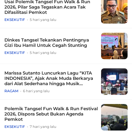
Usai Polemik Tangsel Fun Walk & Run
2026, Pilar Saga Tegaskan Acara Tak
Difasilitasi Pemkot
EKSEKUTIF
5 hari yang lalu
Dinkes Tangsel Tekankan Pentingnya
Gizi Ibu Hamil Untuk Cegah Stunting
EKSEKUTIF
5 hari yang lalu
Marissa Sutanto Luncurkan Lagu “KITA
INDONESIA”, Ajak Anak Muda Berkarya
dari Alat Sederhana hingga Musik
Tradisional
RAGAM
6 hari yang lalu
Polemik Tangsel Fun Walk & Run Festival
2026, Dispora Sebut Bukan Agenda
Pemkot
EKSEKUTIF
7 hari yang lalu