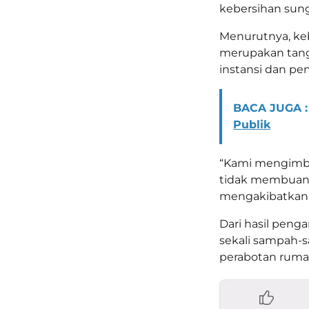
kebersihan sung
Menurutnya, ke
merupakan tang
instansi dan pe
BACA JUGA :
Publik
“Kami mengimba
tidak membuang
mengakibatkan m
Dari hasil peng
sekali sampah-s
perabotan rumah