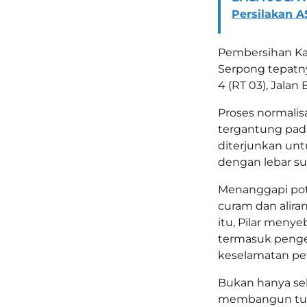
Persilakan 
Pembersihan Kal
Serpong tepatny
4 (RT 03), Jalan 
Proses normalis
tergantung pada
diterjunkan un
dengan lebar sun
Menanggapi pote
curam dan alir
itu, Pilar meny
termasuk peng
keselamatan pe
Bukan hanya se
membangun tura