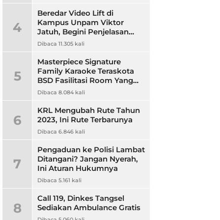
Beredar Video Lift di
Kampus Unpam Viktor
4
Jatuh, Begini Penjelasan
Rektor Unpam
Dibaca 11.305 kali
Masterpiece Signature
Family Karaoke Teraskota
5
BSD Fasilitasi Room Yang
Nyaman dan Harga
Dibaca 8.084 kali
Terjangkau
KRL Mengubah Rute Tahun
6
2023, Ini Rute Terbarunya
Dibaca 6.846 kali
Pengaduan ke Polisi Lambat
Ditangani? Jangan Nyerah,
7
Ini Aturan Hukumnya
Dibaca 5.161 kali
Call 119, Dinkes Tangsel
8
Sediakan Ambulance Gratis
Dibaca 5.060 kali