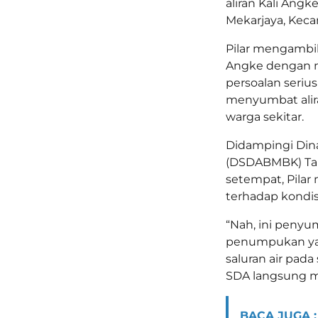
aliran Kali Ang
Mekarjaya, Keca
Pilar mengambil
Angke dengan 
persoalan seri
menyumbat alir
warga sekitar.
Didampingi Dina
(DSDABMBK) Tan
setempat, Pila
terhadap kondi
“Nah, ini penyu
penumpukan yan
saluran air pada
SDA langsung me
BACA JUGA :