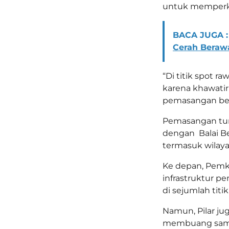
untuk memperkua
BACA JUGA :
Cerah Beraw
“Di titik spot ra
karena khawatir
pemasangan ber
Pemasangan tur
dengan
Balai B
termasuk wilay
Ke depan, Pemk
infrastruktur pe
di sejumlah titi
Namun, Pilar ju
membuang samp