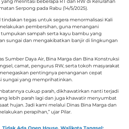
ke yang melintasi beberapa RT dan RW di Kelurahan
matan Serpong pada Rabu (14/5/2025).
 tindakan tegas untuk segera menormalisasi Kali
melakukan pembersihan, guna menangani
us tumpukan sampah serta kayu bambu yang
an sungai dan mengakibatkan banjir di lingkungan
s Sumber Daya Air, Bina Marga dan Bina Konstruksi
gsel, camat, pengurus RW, serta tokoh masyarakat
r menegaskan pentingnya penanganan cepat
si sungai yang memprihatinkan.
mbatannya cukup parah, dikhawatirkan nanti terjadi
g lebih parah lagi dan juga khawatir menyumbat
 saat hujan. Jadi kami melalui Dinas Bina Marga dan
lakukan perapihan,” ujar Pilar.
Tidak Ada Open House, Walikota Tangsel: