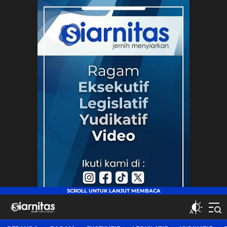
siarnitas
Jernih Menyiarkan