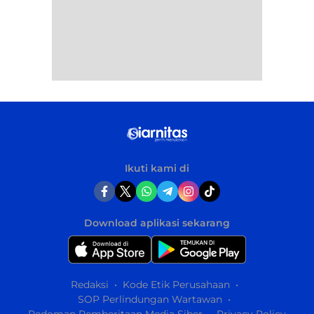
Ikuti kami di
Download aplikasi sekarang
Redaksi
Kode Etik Perusahaan
SOP Perlindungan Wartawan
Pedoman Pemberitaan Media Siber
Privacy Policy