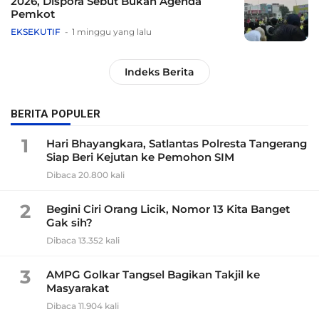
2026, Dispora Sebut Bukan Agenda
Pemkot
EKSEKUTIF
1 minggu yang lalu
Indeks Berita
BERITA POPULER
1
Hari Bhayangkara, Satlantas Polresta Tangerang
Siap Beri Kejutan ke Pemohon SIM
Dibaca 20.800 kali
2
Begini Ciri Orang Licik, Nomor 13 Kita Banget
Gak sih?
Dibaca 13.352 kali
3
AMPG Golkar Tangsel Bagikan Takjil ke
Masyarakat
Dibaca 11.904 kali