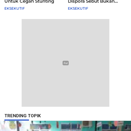
Untuk Cegah Stunting
Dispora Sebut Bukan
Agenda Pemkot
EKSEKUTIF
EKSEKUTIF
TRENDING TOPIK