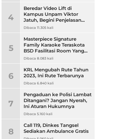
Beredar Video Lift di
Kampus Unpam Viktor
4
Jatuh, Begini Penjelasan
Rektor Unpam
Dibaca 11.305 kali
Masterpiece Signature
Family Karaoke Teraskota
5
BSD Fasilitasi Room Yang
Nyaman dan Harga
Dibaca 8.083 kali
Terjangkau
KRL Mengubah Rute Tahun
6
2023, Ini Rute Terbarunya
Dibaca 6.840 kali
Pengaduan ke Polisi Lambat
Ditangani? Jangan Nyerah,
7
Ini Aturan Hukumnya
Dibaca 5.160 kali
Call 119, Dinkes Tangsel
8
Sediakan Ambulance Gratis
Dibaca 5.060 kali