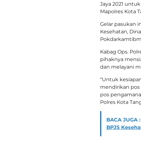
Jaya 2021 untuk
Mapolres Kota Ta
Gelar pasukan in
Kesehatan, Din
Pokdarkamtibmas
Kabag Ops. Polr
pihaknya mensia
dan melayani ma
“Untuk kesiapa
mendirikan pos 
pos pengamanan
Polres Kota Tan
BACA JUGA :
BPJS Kesehat