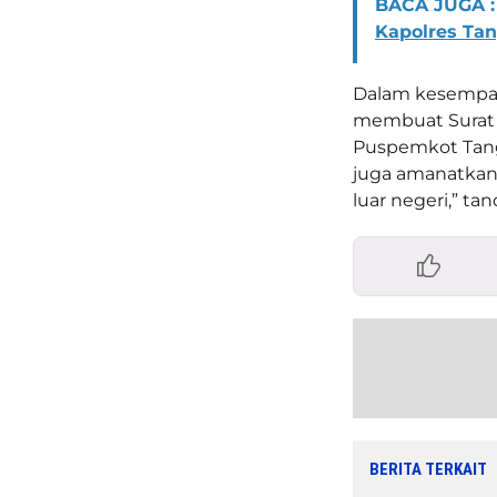
BACA JUGA :
Kapolres Ta
Dalam kesempat
membuat Surat 
Puspemkot Tangs
juga amanatkan 
luar negeri,” ta
BERITA TERKAIT