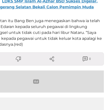
LDKS SMP Islam Al-Azhar BSD Sukses Digelar,
ngerang Selatan Bekali Calon Pemimpin Muda
an itu Bang Ben juga menegaskan bahwa ia telah
Edaran kepada seluruh pegawai di lingkung
el untuk tidak cuti pada hari libur Nataru. “Saya
kepada pegawai untuk tidak keluar kota apalagi ke
ndasnya.(red)
0