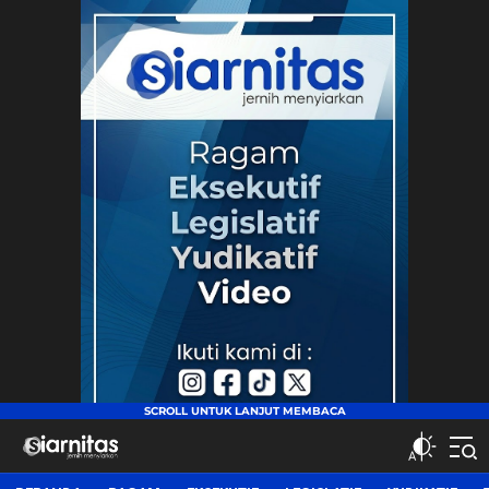
siarnitas
Jernih Menyiarkan