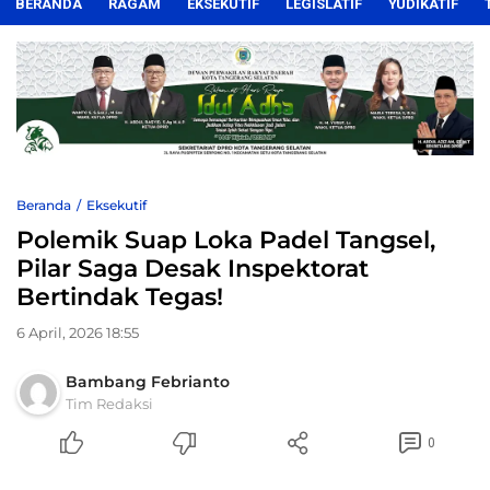
BERANDA
RAGAM
EKSEKUTIF
LEGISLATIF
YUDIKATIF
Beranda
Eksekutif
Polemik Suap Loka Padel Tangsel,
Pilar Saga Desak Inspektorat
Bertindak Tegas!
6 April, 2026 18:55
Bambang Febrianto
Tim Redaksi
0