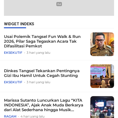
WIDGET INDEKS
Usai Polemik Tangsel Fun Walk & Run
2026, Pilar Saga Tegaskan Acara Tak
Difasilitasi Pemkot
EKSEKUTIF
3 hari yang lalu
Dinkes Tangsel Tekankan Pentingnya
Gizi Ibu Hamil Untuk Cegah Stunting
EKSEKUTIF
3 hari yang lalu
Marissa Sutanto Luncurkan Lagu “KITA
INDONESIA”, Ajak Anak Muda Berkarya
dari Alat Sederhana hingga Musik
Tradisional
RAGAM
4 hari yang lalu