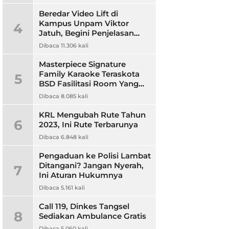
Beredar Video Lift di
Kampus Unpam Viktor
4
Jatuh, Begini Penjelasan
Rektor Unpam
Dibaca 11.306 kali
Masterpiece Signature
Family Karaoke Teraskota
5
BSD Fasilitasi Room Yang
Nyaman dan Harga
Dibaca 8.085 kali
Terjangkau
KRL Mengubah Rute Tahun
6
2023, Ini Rute Terbarunya
Dibaca 6.848 kali
Pengaduan ke Polisi Lambat
Ditangani? Jangan Nyerah,
7
Ini Aturan Hukumnya
Dibaca 5.161 kali
Call 119, Dinkes Tangsel
8
Sediakan Ambulance Gratis
Dibaca 5.060 kali