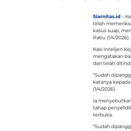
Siarnitas.id
– Ke
telah memeriksa
kasus suap, me
Rabu (1/4/2026).
Kasi Intelijen K
mengatakan bah
dan telah ditin
“Sudah dipanggil
katanya kepada
(1/4/2026).
Ia menyebutkan
tahap penyelid
terbuka.
“Sudah dipanggi