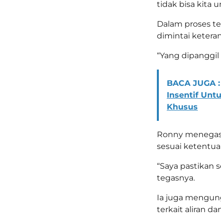
tidak bisa kita u
Dalam proses te
dimintai ketera
“Yang dipanggil
BACA JUGA :
Insentif Un
Khusus
Ronny menegask
sesuai ketentua
“Saya pastikan 
tegasnya.
Ia juga mengun
terkait aliran da