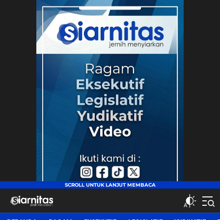
siarnitas
Jernih Menyiarkan