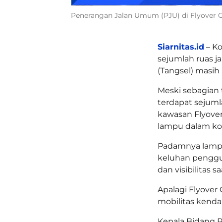
Penerangan Jalan Umum (PJU) di Flyover G
Siarnitas.id
– Ko
sejumlah ruas j
(Tangsel) masih
Meski sebagian
terdapat sejuml
kawasan Flyover
lampu dalam ko
Padamnya lampu 
keluhan penggu
dan visibilitas s
Apalagi Flyover
mobilitas kendar
Kepala Bidang 