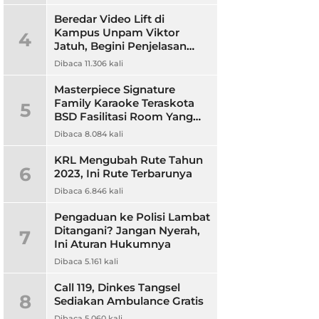
Beredar Video Lift di
Kampus Unpam Viktor
4
Jatuh, Begini Penjelasan
Rektor Unpam
Dibaca 11.306 kali
Masterpiece Signature
Family Karaoke Teraskota
5
BSD Fasilitasi Room Yang
Nyaman dan Harga
Dibaca 8.084 kali
Terjangkau
KRL Mengubah Rute Tahun
6
2023, Ini Rute Terbarunya
Dibaca 6.846 kali
Pengaduan ke Polisi Lambat
Ditangani? Jangan Nyerah,
7
Ini Aturan Hukumnya
Dibaca 5.161 kali
Call 119, Dinkes Tangsel
8
Sediakan Ambulance Gratis
Dibaca 5.060 kali