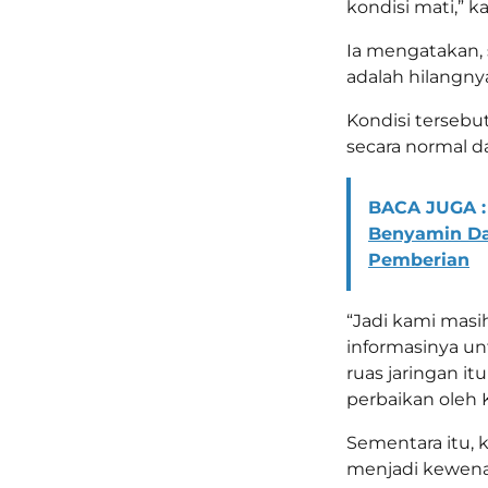
kondisi mati,” k
Ia mengatakan, 
adalah hilangnya
Kondisi tersebu
secara normal 
BACA JUGA :
Benyamin Dav
Pemberian
“Jadi kami masi
informasinya u
ruas jaringan it
perbaikan oleh 
Sementara itu, 
menjadi kewen