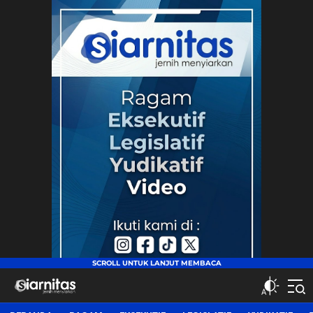
siarnitas
Jernih Menyiarkan