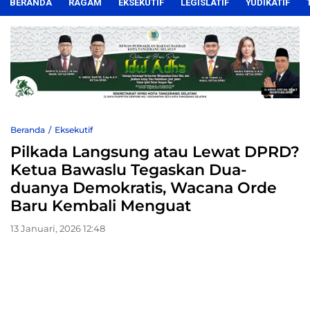
BERANDA
RAGAM
EKSEKUTIF
LEGISLATIF
YUDIKATIF
Beranda
Eksekutif
Pilkada Langsung atau Lewat DPRD?
Ketua Bawaslu Tegaskan Dua-
duanya Demokratis, Wacana Orde
Baru Kembali Menguat
13 Januari, 2026 12:48