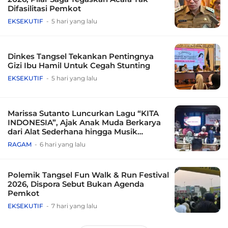
Difasilitasi Pemkot
EKSEKUTIF
5 hari yang lalu
Dinkes Tangsel Tekankan Pentingnya
Gizi Ibu Hamil Untuk Cegah Stunting
EKSEKUTIF
5 hari yang lalu
Marissa Sutanto Luncurkan Lagu “KITA
INDONESIA”, Ajak Anak Muda Berkarya
dari Alat Sederhana hingga Musik
Tradisional
RAGAM
6 hari yang lalu
Polemik Tangsel Fun Walk & Run Festival
2026, Dispora Sebut Bukan Agenda
Pemkot
EKSEKUTIF
7 hari yang lalu