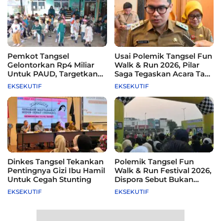
Pemkot Tangsel
Usai Polemik Tangsel Fun
Gelontorkan Rp4 Miliar
Walk & Run 2026, Pilar
Untuk PAUD, Targetkan
Saga Tegaskan Acara Tak
115 Sekolah
Difasilitasi Pemkot
EKSEKUTIF
EKSEKUTIF
Dinkes Tangsel Tekankan
Polemik Tangsel Fun
Pentingnya Gizi Ibu Hamil
Walk & Run Festival 2026,
Untuk Cegah Stunting
Dispora Sebut Bukan
Agenda Pemkot
EKSEKUTIF
EKSEKUTIF