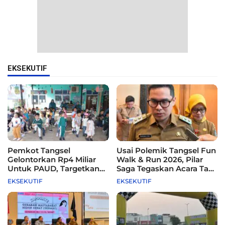
EKSEKUTIF
Pemkot Tangsel
Usai Polemik Tangsel Fun
Gelontorkan Rp4 Miliar
Walk & Run 2026, Pilar
Untuk PAUD, Targetkan
Saga Tegaskan Acara Tak
115 Sekolah
Difasilitasi Pemkot
EKSEKUTIF
EKSEKUTIF