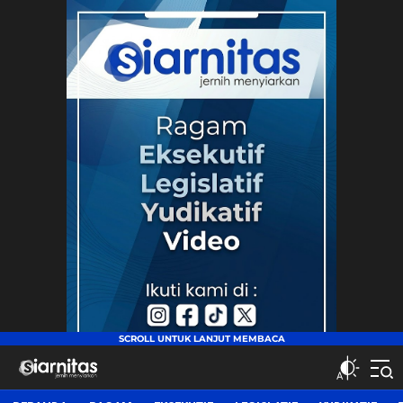
siarnitas
Jernih Menyiarkan