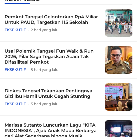
Pemkot Tangsel Gelontorkan Rp4 Miliar
Untuk PAUD, Targetkan 115 Sekolah
EKSEKUTIF
2 hari yang lalu
Usai Polemik Tangsel Fun Walk & Run
2026, Pilar Saga Tegaskan Acara Tak
Difasilitasi Pemkot
EKSEKUTIF
5 hari yang lalu
Dinkes Tangsel Tekankan Pentingnya
Gizi Ibu Hamil Untuk Cegah Stunting
EKSEKUTIF
5 hari yang lalu
Marissa Sutanto Luncurkan Lagu “KITA
INDONESIA”, Ajak Anak Muda Berkarya
dari Alat Sederhana hingga Musik