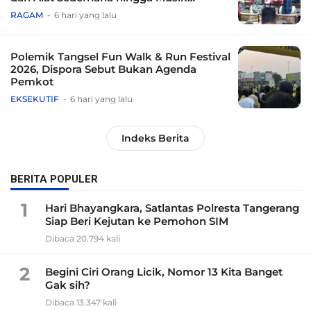
Tradisional
RAGAM
6 hari yang lalu
Polemik Tangsel Fun Walk & Run Festival
2026, Dispora Sebut Bukan Agenda
Pemkot
EKSEKUTIF
6 hari yang lalu
Indeks Berita
BERITA POPULER
1
Hari Bhayangkara, Satlantas Polresta Tangerang
Siap Beri Kejutan ke Pemohon SIM
Dibaca 20.794 kali
2
Begini Ciri Orang Licik, Nomor 13 Kita Banget
Gak sih?
Dibaca 13.347 kali