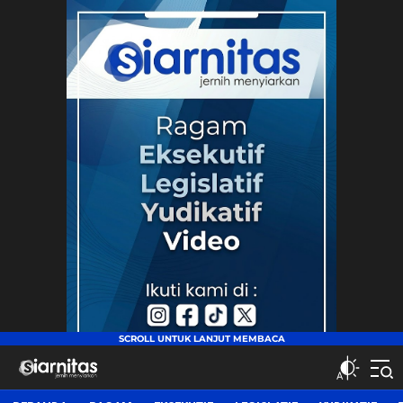
siarnitas
Jernih Menyiarkan