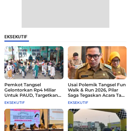
EKSEKUTIF
Pemkot Tangsel
Usai Polemik Tangsel Fun
Gelontorkan Rp4 Miliar
Walk & Run 2026, Pilar
Untuk PAUD, Targetkan
Saga Tegaskan Acara Tak
115 Sekolah
Difasilitasi Pemkot
EKSEKUTIF
EKSEKUTIF