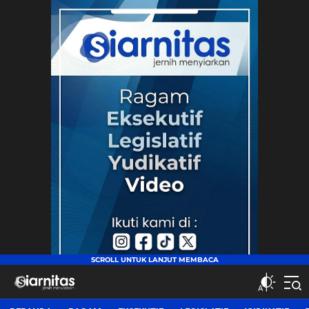
siarnitas
Jernih Menyiarkan