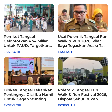
Pemkot Tangsel
Usai Polemik Tangsel Fun
Gelontorkan Rp4 Miliar
Walk & Run 2026, Pilar
Untuk PAUD, Targetkan
Saga Tegaskan Acara Tak
115 Sekolah
Difasilitasi Pemkot
EKSEKUTIF
EKSEKUTIF
Dinkes Tangsel Tekankan
Polemik Tangsel Fun
Pentingnya Gizi Ibu Hamil
Walk & Run Festival 2026,
Untuk Cegah Stunting
Dispora Sebut Bukan
Agenda Pemkot
EKSEKUTIF
EKSEKUTIF