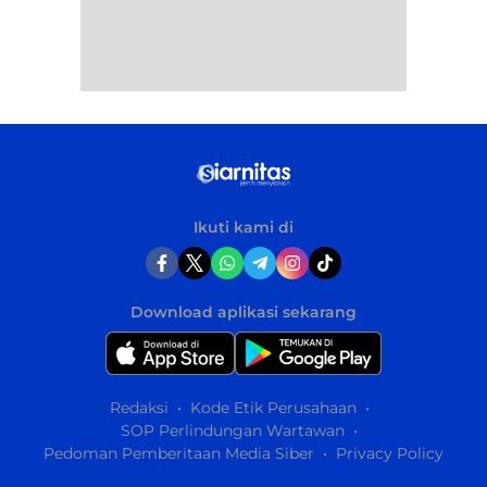
Ikuti kami di
Download aplikasi sekarang
Redaksi
Kode Etik Perusahaan
SOP Perlindungan Wartawan
Pedoman Pemberitaan Media Siber
Privacy Policy