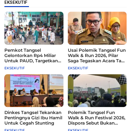
EKSEKUTIF
Pemkot Tangsel
Usai Polemik Tangsel Fun
Gelontorkan Rp4 Miliar
Walk & Run 2026, Pilar
Untuk PAUD, Targetkan
Saga Tegaskan Acara Tak
115 Sekolah
Difasilitasi Pemkot
EKSEKUTIF
EKSEKUTIF
Dinkes Tangsel Tekankan
Polemik Tangsel Fun
Pentingnya Gizi Ibu Hamil
Walk & Run Festival 2026,
Untuk Cegah Stunting
Dispora Sebut Bukan
Agenda Pemkot
EKSEKUTIF
EKSEKUTIF