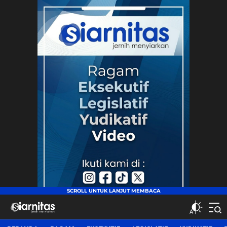
siarnitas
Jernih Menyiarkan