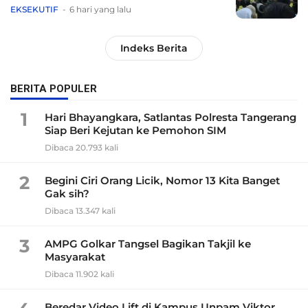
EKSEKUTIF
6 hari yang lalu
Indeks Berita
BERITA POPULER
1
Hari Bhayangkara, Satlantas Polresta Tangerang
Siap Beri Kejutan ke Pemohon SIM
Dibaca 20.793 kali
2
Begini Ciri Orang Licik, Nomor 13 Kita Banget
Gak sih?
Dibaca 13.347 kali
3
AMPG Golkar Tangsel Bagikan Takjil ke
Masyarakat
Dibaca 11.902 kali
Beredar Video Lift di Kampus Unpam Viktor