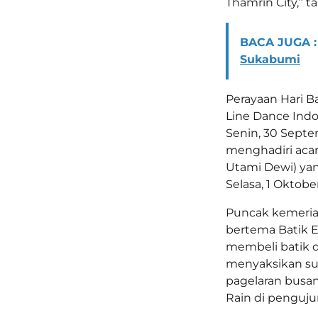
Thamrin City,” 
BACA JUGA :
Sukabumi
Perayaan Hari Ba
Line Dance Indo
Senin, 30 Septe
menghadiri acar
Utami Dewi) ya
Selasa, 1 Oktobe
Puncak kemeriah
bertema Batik E
membeli batik d
menyaksikan sug
pagelaran busan
Rain di pengujun