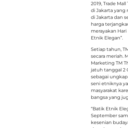
2019, Trade Mall
di Jakarta yang
di Jakarta dan 
harga terjangkau
merayakan Hari
Etnik Elegan”.
Setiap tahun, T
secara meriah.
Marketing TM Th
jatuh tanggal 2
sebagai ungkap
seni etniknya y
masyarakat kar
bangsa yang jug
“Batik Etnik El
September samp
kesenian budaya 