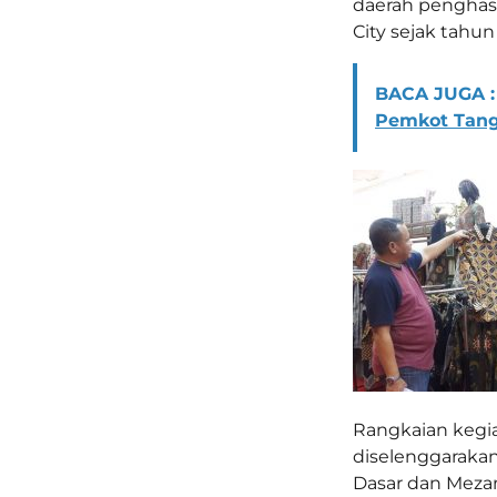
daerah penghasi
City sejak tahun
BACA JUGA :
Pemkot Tangs
Rangkaian kegia
diselenggarakan 
Dasar dan Mezan