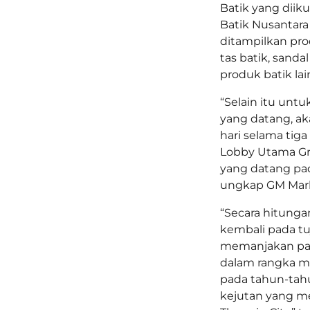
Batik yang diiku
Batik Nusantara 
ditampilkan pro
tas batik, sanda
produk batik lai
“Selain itu un
yang datang, ak
hari selama tiga
Lobby Utama Gra
yang datang pad
ungkap GM Marke
“Secara hitungan
kembali pada tu
memanjakan par
dalam rangka me
pada tahun-tah
kejutan yang me