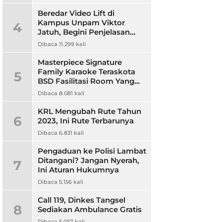
Beredar Video Lift di
Kampus Unpam Viktor
4
Jatuh, Begini Penjelasan
Rektor Unpam
Dibaca 11.299 kali
Masterpiece Signature
Family Karaoke Teraskota
5
BSD Fasilitasi Room Yang
Nyaman dan Harga
Dibaca 8.081 kali
Terjangkau
KRL Mengubah Rute Tahun
6
2023, Ini Rute Terbarunya
Dibaca 6.831 kali
Pengaduan ke Polisi Lambat
Ditangani? Jangan Nyerah,
7
Ini Aturan Hukumnya
Dibaca 5.156 kali
Call 119, Dinkes Tangsel
8
Sediakan Ambulance Gratis
Dibaca 5.057 kali