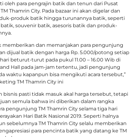
ti oleh para pengrajin batik dan tenun dari Pusat
TM Thamrin City. Pada bazaar ini akan digelar dan
duk-produk batik hingga turunannya batik, seperti
l batik, souvenir batik, asesoris batik dan produk-
nnya.
tuk memberikan dan memanjakan para pengunjung
an dijual batik dengan harga Rp. 5.000/potong setiap
 hari beturut-turut pada pukul 11.00 – 16.00 Wib di
nd Hall pada jam-jam tertentu, jadi pengunjung
a waktu kapanpun bisa mengikuti acara tersebut,”
ting TM Thamrin City ini
 bisnis pasti tidak masuk akal harga tersebut, tetapi
juan semula bahwa ini diberikan dalam rangka
a pengunjung TM Thamrin City selama tiga hari
rayakan Hari Batik Nasional 2019. Seperti halnya
un sebelumnya TM Thamrin City selalu memberikan
ngapresiasi para pencinta batik yang datang ke TM